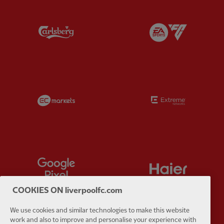
Partner:
Carlsberg
Partner:
E
Partner:
EC Markets
Partner:
E
Partner:
Google Pixel
Partner:
H
COOKIES ON liverpoolfc.com
We use cookies and similar technologies to make this website
work and also to improve and personalise your experience with