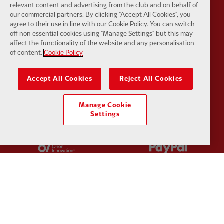
Partner:
Husqvarna
Partner:
Ja
relevant content and advertising from the club and on behalf of
our commercial partners. By clicking "Accept All Cookies", you
agree to their use in line with our Cookie Policy. You can switch
off non essential cookies using "Manage Settings" but this may
affect the functionality of the website and any personalisation
of content.
Cookie Policy
Partner:
Kodansha
Partner:
L
Accept All Cookies
Reject All Cookies
Manage Cookie
Settings
Partner:
Orion
Partner:
P
Partner:
SAS
Partner:
S