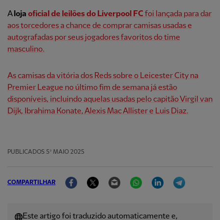
A
loja
oficial de leilões do Liverpool FC
foi lançada para dar
aos torcedores a chance de comprar camisas usadas e
autografadas por seus jogadores favoritos do time
masculino.
As camisas da vitória dos Reds sobre o Leicester City na
Premier League no último fim de semana já estão
disponíveis, incluindo aquelas usadas pelo capitão Virgil van
Dijk, Ibrahima Konate, Alexis Mac Allister e Luis Diaz.
PUBLICADOS
5º MAIO 2025
Facebook
Twitter
Email
WhatsApp
LinkedIn
Telegram
COMPARTILHAR
Este artigo foi traduzido automaticamente e,