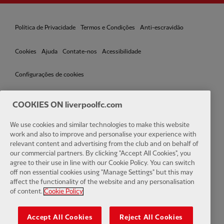
Política de Privacidade
Termos e Condições
Anti-escravidão
Cookies
Ajuda
Contate-nos
Acessibilidade
Configurações de cookies
COOKIES ON liverpoolfc.com
We use cookies and similar technologies to make this website
Facebook
LinkedIn
TikTok
Instagram
Twitter
YouTube
One
work and also to improve and personalise your experience with
relevant content and advertising from the club and on behalf of
our commercial partners. By clicking "Accept All Cookies", you
agree to their use in line with our Cookie Policy. You can switch
off non essential cookies using "Manage Settings" but this may
affect the functionality of the website and any personalisation
Download the official LFC app
of content.
Cookie Policy
Accept All Cookies
Reject All Cookies