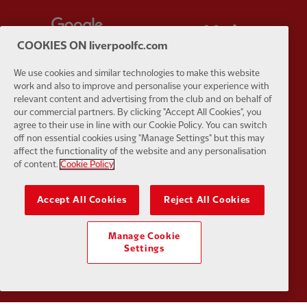
Partner:
Google Pixel
Partner:
H
COOKIES ON liverpoolfc.com
We use cookies and similar technologies to make this website
work and also to improve and personalise your experience with
relevant content and advertising from the club and on behalf of
our commercial partners. By clicking "Accept All Cookies", you
Partner:
Husqvarna
Partner:
Ja
agree to their use in line with our Cookie Policy. You can switch
off non essential cookies using "Manage Settings" but this may
affect the functionality of the website and any personalisation
of content.
Cookie Policy
Accept All Cookies
Reject All Cookies
Partner:
Kodansha
Partner:
L
Manage Cookie
Settings
Partner:
Orion
Partner:
P