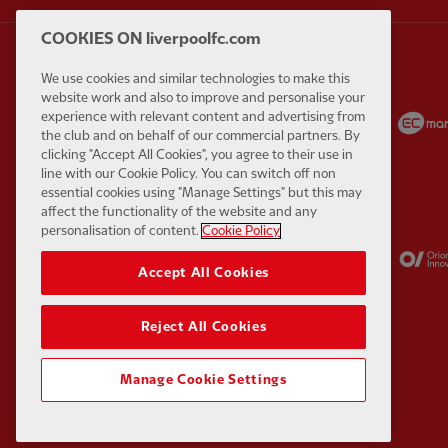
COOKIES ON liverpoolfc.com
We use cookies and similar technologies to make this
website work and also to improve and personalise your
Partner:
Carlsberg
Partner:
EA Sports
experience with relevant content and advertising from
the club and on behalf of our commercial partners. By
clicking "Accept All Cookies", you agree to their use in
line with our Cookie Policy. You can switch off non
essential cookies using "Manage Settings" but this may
affect the functionality of the website and any
personalisation of content.
Cookie Policy
Partner:
Kodansha
Partner:
Lucozade
Accept All Cookies
Reject All Cookies
Manage Cookie Settings