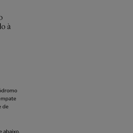
o
do à
lódromo
o empate
e de
e abaixo.