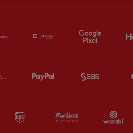
Partner:
EC Markets
Partner:
Extreme
Partner:
Google
Partner:
Orion
Partner:
Paypal
Partner:
SAS
Partner:
UPS
Partner:
Visit Maldives
Par