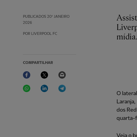
Assis
PUBLICADOS
20º JANEIRO
2026
Liver
POR LIVERPOOL FC
mídia
COMPARTILHAR
Facebook
Twitter
Email
WhatsApp
LinkedIn
Telegram
O later
Laranja,
dos Reds
quarta-f
Veja o b