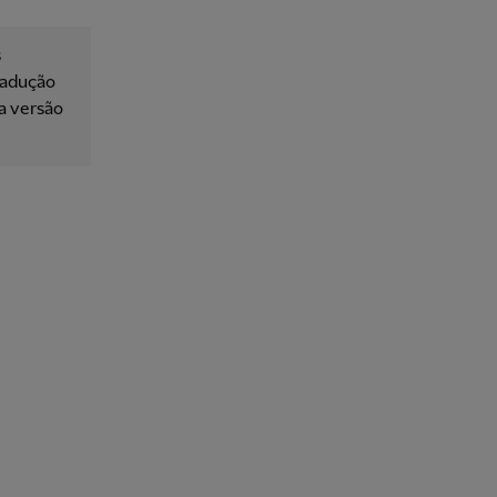
s
tradução
 a versão