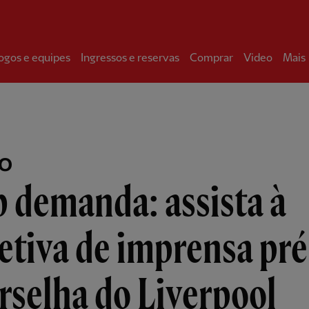
ogos e equipes
Ingressos e reservas
Comprar
Video
Mais
EO
 demanda: assista à
etiva de imprensa pré
selha do Liverpool