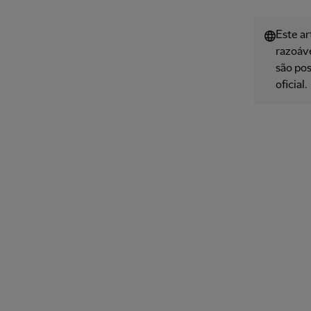
Este ar
razoáve
são pos
oficial.