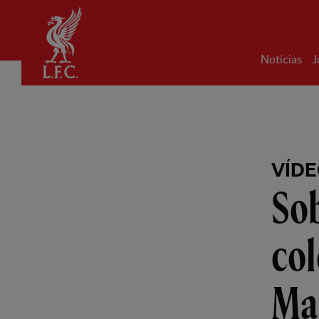
Inicial
Notícias
J
VÍD
Sob
col
Mar