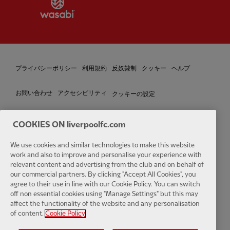
プライバシーポリシー
利用規約
反奴隷制
クッキー
ヘルプ
クッキーの設定
お問い合わせ
アクセシビリティ
COOKIES ON liverpoolfc.com
Facebook
LinkedIn
TikTok
Instagram
Twitter
YouTube
One
We use cookies and similar technologies to make this website
work and also to improve and personalise your experience with
relevant content and advertising from the club and on behalf of
our commercial partners. By clicking "Accept All Cookies", you
agree to their use in line with our Cookie Policy. You can switch
off non essential cookies using "Manage Settings" but this may
affect the functionality of the website and any personalisation
Download the official LFC app
of content.
Cookie Policy