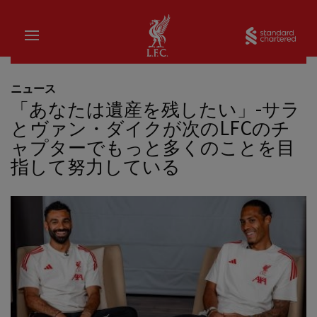
家
Sta
ニュース
「あなたは遺産を残したい」-サラ
とヴァン・ダイクが次のLFCのチ
ャプターでもっと多くのことを目
指して努力している