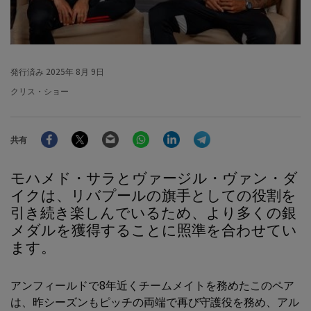
発行済み
2025年 8月 9日
クリス・ショー
Facebook
Twitter
Email
WhatsApp
LinkedIn
Telegram
共有
モハメド・サラとヴァージル・ヴァン・ダ
イクは、リバプールの旗手としての役割を
引き続き楽しんでいるため、より多くの銀
メダルを獲得することに照準を合わせてい
ます。
アンフィールドで8年近くチームメイトを務めたこのペア
は、昨シーズンもピッチの両端で再び守護役を務め、アル