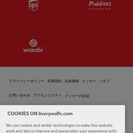
Partner:
UPS
Partner:
Vi
Partner:
Wasabi
プライバシーポリシー
利用規約
反奴隷制
クッキー
ヘルプ
クッキーの設定
お問い合わせ
アクセシビリティ
COOKIES ON liverpoolfc.com
We use cookies and similar technologies to make this website
Facebook
LinkedIn
TikTok
Instagram
Twitter
YouTube
One
work and also to improve and personalise your experience with