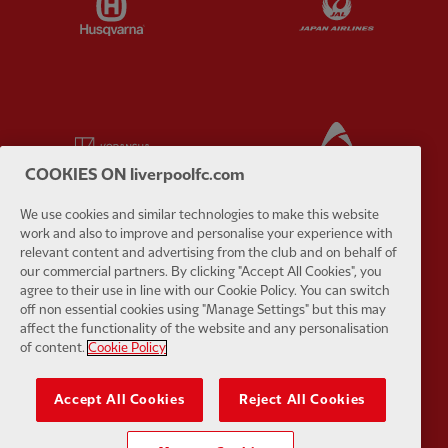
Partner:
Kodansha
Partner:
L
COOKIES ON liverpoolfc.com
We use cookies and similar technologies to make this website
work and also to improve and personalise your experience with
relevant content and advertising from the club and on behalf of
Partner:
Orion
Partner:
P
our commercial partners. By clicking "Accept All Cookies", you
agree to their use in line with our Cookie Policy. You can switch
off non essential cookies using "Manage Settings" but this may
affect the functionality of the website and any personalisation
of content.
Cookie Policy
Accept All Cookies
Reject All Cookies
Partner:
SAS
Partner:
S