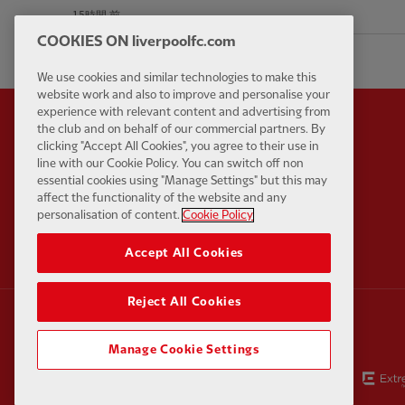
15時間 前
COOKIES ON liverpoolfc.com
We use cookies and similar technologies to make this
website work and also to improve and personalise your
experience with relevant content and advertising from
the club and on behalf of our commercial partners. By
clicking "Accept All Cookies", you agree to their use in
line with our Cookie Policy. You can switch off non
Partner:
Standard Chart
essential cookies using "Manage Settings" but this may
affect the functionality of the website and any
personalisation of content.
Cookie Policy
Accept All Cookies
Reject All Cookies
Manage Cookie Settings
Partner:
EA Sports
Partner:
EC Marke