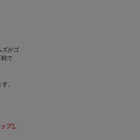
ムズがゴ
区戦で
ます。
ップし