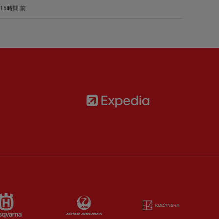
15時間 前
Partner:
Expedia
rtner:
AXA
Partner:
Husqvarna
Partner:
Japan Airlines
Partner:
Ko