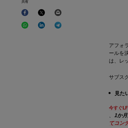
共有
Facebook
Twitter
Email
WhatsApp
LinkedIn
Telegram
アフォ
ールを
は、レッ
サブス
見た
今すぐLF
、
1か
てコン