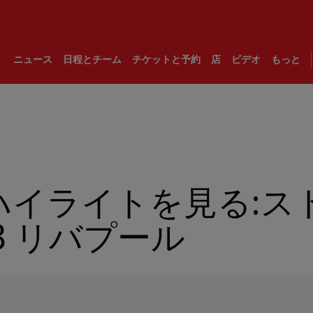
ニュース
日程とチーム
チケットと予約
店
ビデオ
もっと
のハイライトを見る:ス
-3 リバプール