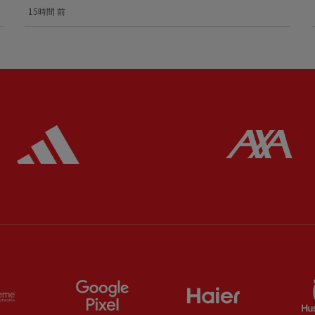
15時間 前
ered
Partner:
Adidas
Pa
ts
Partner:
Extreme
Partner:
Google Pixel
Partner:
Haier