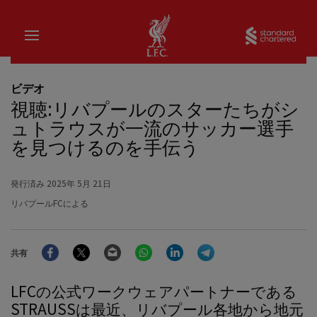
家
Sta
ビデオ
視聴:リバプールのスターたちがシ
ュトラウスが一流のサッカー選手
を見つけるのを手伝う
発行済み
2025年 5月 21日
リバプールFCによる
Facebook
Twitter
Email
WhatsApp
LinkedIn
Telegram
共有
LFCの公式ワークウェアパートナーである
STRAUSSは最近、リバプール各地から地元