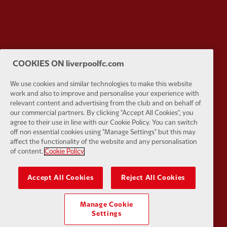
Partner:
SAS
Partner:
S
COOKIES ON liverpoolfc.com
We use cookies and similar technologies to make this website
work and also to improve and personalise your experience with
relevant content and advertising from the club and on behalf of
our commercial partners. By clicking "Accept All Cookies", you
Partner:
Tommy Hilfiger
Partner:
T
agree to their use in line with our Cookie Policy. You can switch
off non essential cookies using "Manage Settings" but this may
affect the functionality of the website and any personalisation
of content.
Cookie Policy
Accept All Cookies
Reject All Cookies
Partner:
UPS
Partner:
Vi
Manage Cookie
Settings