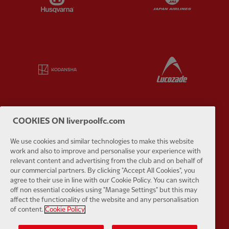
Partner:
Kodansha
Partner:
L
COOKIES ON liverpoolfc.com
Partner:
Orion
Partner:
P
We use cookies and similar technologies to make this website
work and also to improve and personalise your experience with
relevant content and advertising from the club and on behalf of
our commercial partners. By clicking "Accept All Cookies", you
agree to their use in line with our Cookie Policy. You can switch
off non essential cookies using "Manage Settings" but this may
affect the functionality of the website and any personalisation
Partner:
SAS
Partner:
S
of content.
Cookie Policy