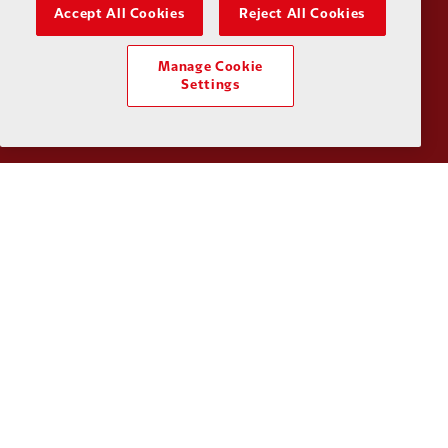
Accept All Cookies
Reject All Cookies
Manage Cookie
Partner:
Tommy Hilfiger
Partner:
T
Settings
Partner:
UPS
Partner:
Vi
Partner:
Wasabi