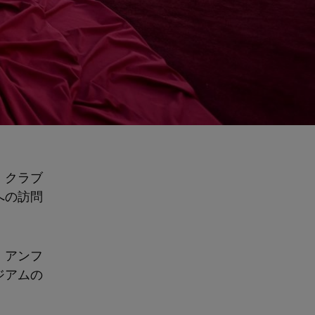
、クラブ
への訪問
、アンフ
ジアムの