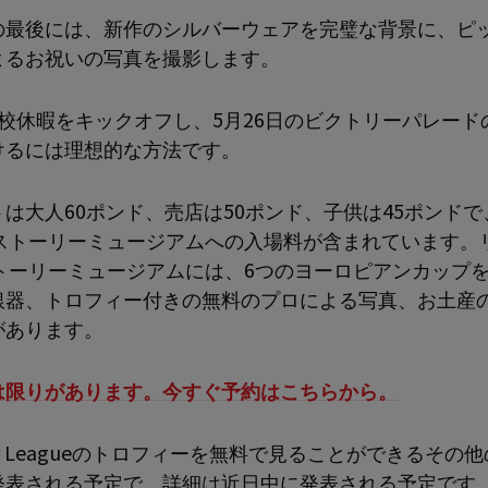
の最後には、新作のシルバーウェアを完璧な背景に、ピ
よるお祝いの写真を撮影します。
学校休暇をキックオフし、5月26日のビクトリーパレード
けるには理想的な方法です。
は大人60ポンド、売店は50ポンド、子供は45ポンド
Cストーリーミュージアムへの入場料が含まれています。
ストーリーミュージアムには、6つのヨーロピアンカップ
銀器、トロフィー付きの無料のプロによる写真、お土産
があります。
は限りがあります。今すぐ予約はこちらから。
ier Leagueのトロフィーを無料で見ることができるその
発表される予定で、詳細は近日中に発表される予定です