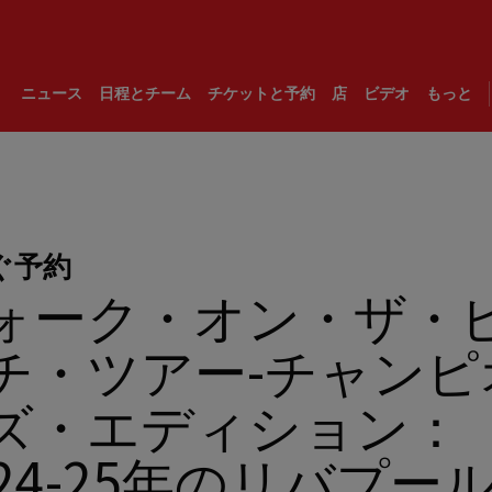
ニュース
日程とチーム
チケットと予約
店
ビデオ
もっと
ぐ予約
ォーク・オン・ザ・
チ・ツアー-チャンピ
ズ・エディション：
024-25年のリバプー