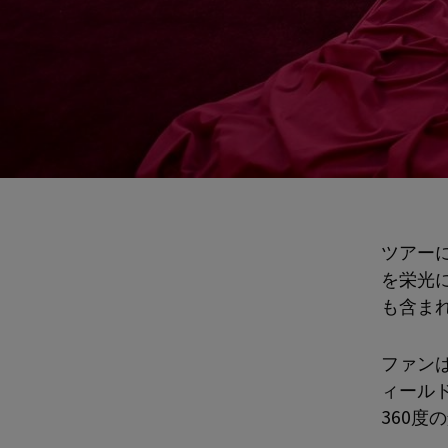
ツアー
を栄光
も含ま
ファン
ィール
360度