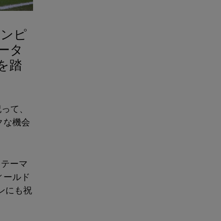
ャンピ
ータ
を踏
祝って、
クな機会
をテーマ
ィールド
ンにも祝