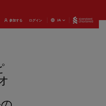
Standar
参加する
ログイン
JA
ピ
オ
ルの