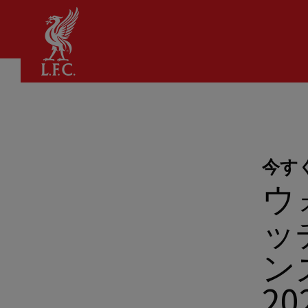
家
今す
ウ
ッ
ン
2