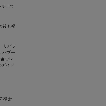
ッチ上で
の後も祝
で、リバプ
リバプー
を含むレ
のガイド
他の機会
。