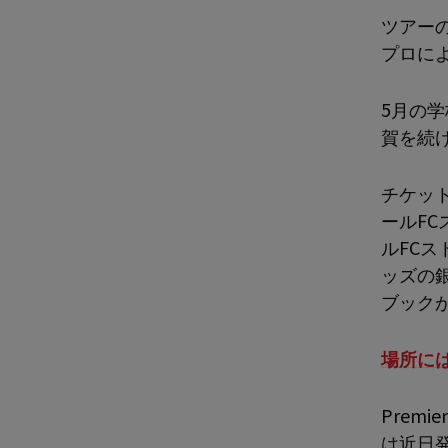
ツアー
プロに
5月の
賀を続
チケット
ールF
ルFC
ッズの
ブック
場所に
Prem
は近日