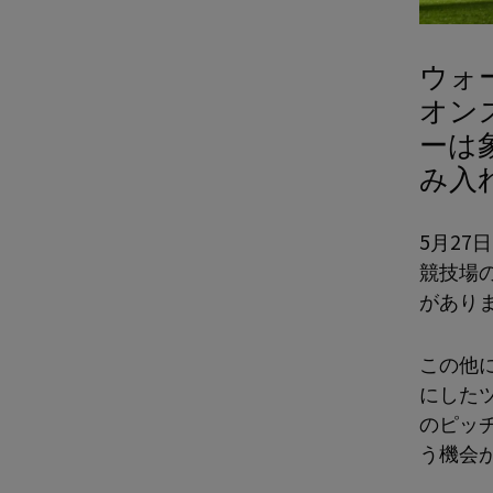
ウォ
オン
ーは
み入
5月2
競技場
があり
この他に
にした
のピッ
う機会