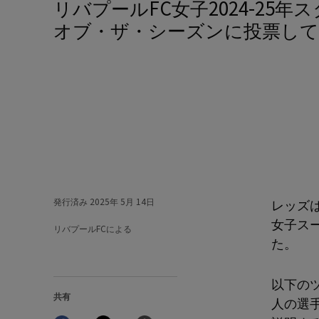
リバプールFC女子2024-25年スタンダード・チャータード・プレイヤー・
オブ・ザ・シーズンに投票し
発行済み
2025年 5月 14日
レッズ
女子ス
リバプールFCによる
た。
以下の
共有
人の選
Facebook
Twitter
Email