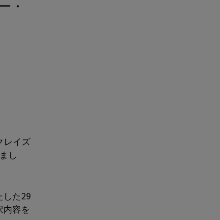
クレイズ
まし
した29
択内容を