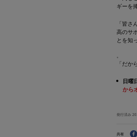
ギーを
「皆さ
高のサ
とを知
。
「だか
日曜
から
発行済み
20
共有