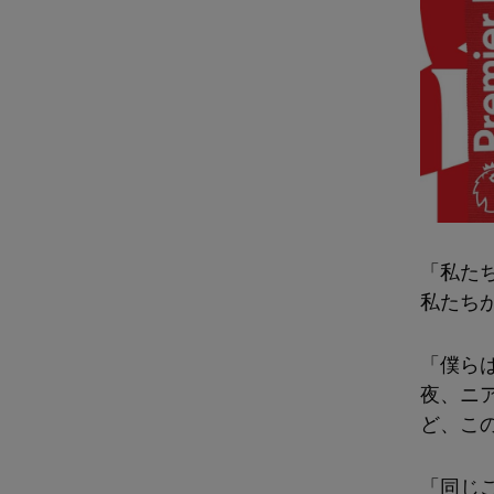
「私た
私たち
「僕ら
夜、ニ
ど、こ
「同じ