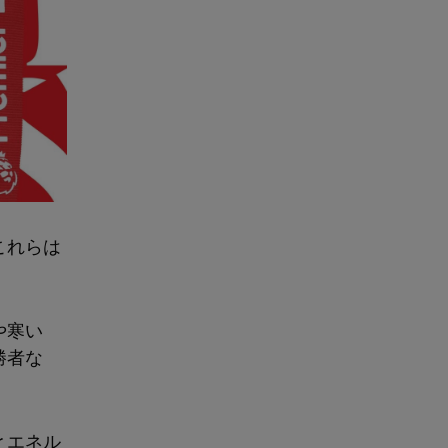
これらは
や寒い
勝者な
とエネル