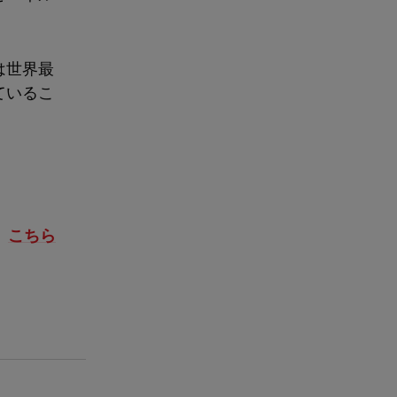
は世界最
ているこ
」
、
こちら