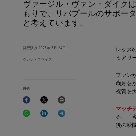
ヴァージル・ヴァン・ダイクは、日曜日にアンフィールドで毎秒楽しむつ
もりで、リバプールのサポー
と考えています。
発行済み
2025年 5月 24日
レッズ
ミアリ
グレン・プライス
ファン
歳月を
共有
祝賀を
Facebook
Twitter
Email
マッチ
WhatsApp
LinkedIn
Telegram
る。「
後の瞬