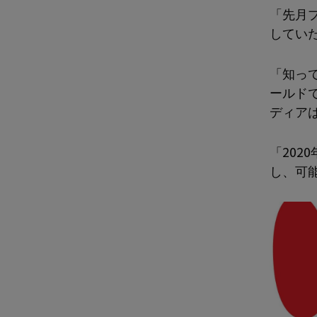
「先月
してい
「知っ
ールド
ディア
「20
し、可