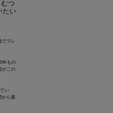
いたい
戦でプレ
5年もの
員がこの
いてい
間から最
。