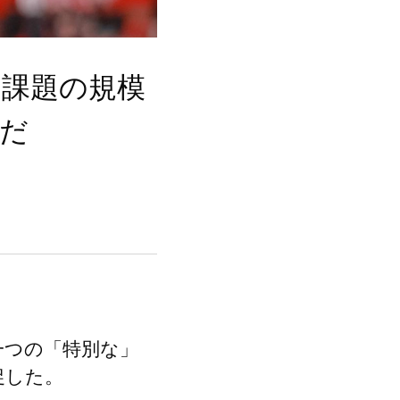
：課題の規模
だ
一つの「特別な」
促した。