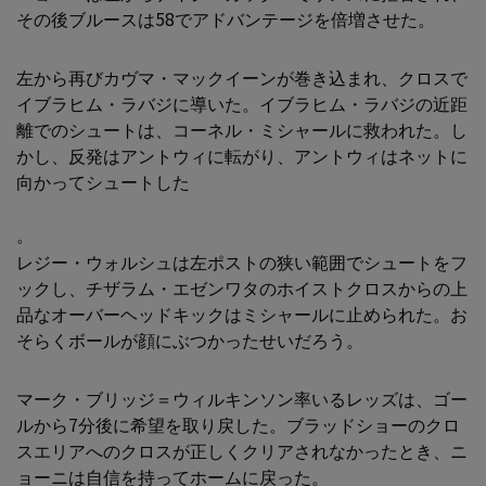
その後ブルースは58でアドバンテージを倍増させた。
左から再びカヴマ・マックイーンが巻き込まれ、クロスで
イブラヒム・ラバジに導いた。イブラヒム・ラバジの近距
離でのシュートは、コーネル・ミシャールに救われた。し
かし、反発はアントウィに転がり、アントウィはネットに
向かってシュートした
。
レジー・ウォルシュは左ポストの狭い範囲でシュートをフ
ックし、チザラム・エゼンワタのホイストクロスからの上
品なオーバーヘッドキックはミシャールに止められた。お
そらくボールが顔にぶつかったせいだろう。
マーク・ブリッジ＝ウィルキンソン率いるレッズは、ゴー
ルから7分後に希望を取り戻した。ブラッドショーのクロ
スエリアへのクロスが正しくクリアされなかったとき、ニ
ョーニは自信を持ってホームに戻った。