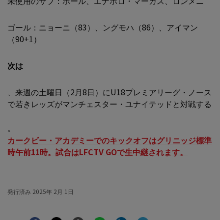
未使用のサブ：ホール、エナホロ・マーカス、ロンメニ
ゴール：ニョーニ（83）、ングモハ（86）、アイマン
（90+1）
次は
、来週の土曜日（2月8日）にU18プレミアリーグ・ノース
で若きレッズがマンチェスター・ユナイテッドと対戦する
。
カークビー・アカデミーでのキックオフはグリニッジ標準
時午前11時。試合はLFCTV GOで生中継されます。
発行済み
2025年 2月 1日
Facebook
Twitter
Email
WhatsApp
LinkedIn
Telegram