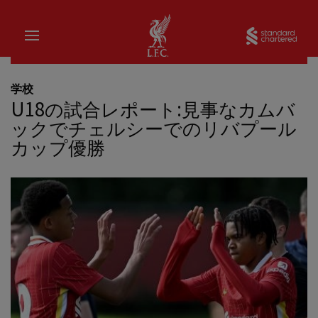
家
Sta
学校
U18の試合レポート:見事なカムバ
ックでチェルシーでのリバプール
カップ優勝