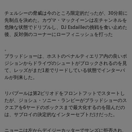
チェルシーの脅威は今のところ限定的だったが、30分前に
先制点を決めた。カヴマ・マックイーンは左チャンネルを
危険な状態でドリブルし、DJ Esdailleの挑戦を食い止めた
後、反対側のコーナーにローフィニッシュを打った
。
ブラッドショーは、ホストのペナルティエリア内の良いポ
ジションからドライヴのシュートがブロックされるのを見
て、レッズがまだ1差でリードしている状態でインターバ
ルが到来した。
リバプールは第2ピリオドをフロントフットでスタートし
たが、ジョシュ・ソニー・ランビーがブラッドショーのス
クエアを6ヤードのボックスまで最大化するのを阻んだの
は、サブロイの決定的なインターセプトだけだった。
ニョーニは左からデイジーカッターでサンズに拒否され、