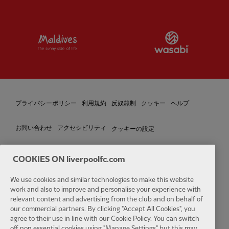
Partner:
Visit Maldives
Partner:
W
プライバシーポリシー
利用規約
反奴隷制
クッキー
ヘルプ
クッキーの設定
お問い合わせ
アクセシビリティ
COOKIES ON liverpoolfc.com
Facebook
LinkedIn
TikTok
Instagram
Twitter
YouTube
One
We use cookies and similar technologies to make this website
work and also to improve and personalise your experience with
relevant content and advertising from the club and on behalf of
our commercial partners. By clicking "Accept All Cookies", you
agree to their use in line with our Cookie Policy. You can switch
off non essential cookies using "Manage Settings" but this may