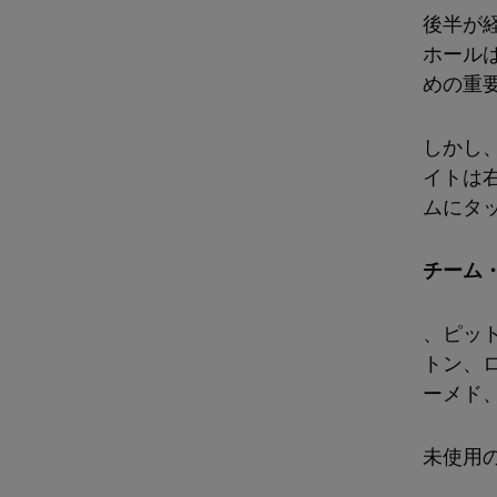
後半が
ホール
めの重
しかし
イトは
ムにタ
チーム
、ピッ
トン、ロ
ーメド
未使用