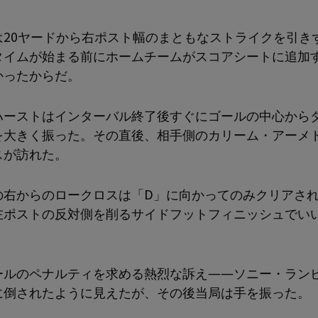
は20ヤードから右ポスト幅のまともなストライクを引き
タイムが始まる前にホームチームがスコアシートに追加
かったからだ。
ハーストはインターバル終了後すぐにゴールの中心から
を大きく振った。その直後、相手側のカリーム・アーメ
スが訪れた。
の右からのロークロスは「D」に向かってのみクリアさ
左ポストの反対側を削るサイドフットフィニッシュでい
ールのペナルティを求める熱烈な訴え――ソニー・ラン
に倒されたように見えたが、その後当局は手を振った。