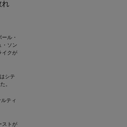
ボール・
ュ・ソン
ライクが
はシテ
えた。
ナルティ
ーストが