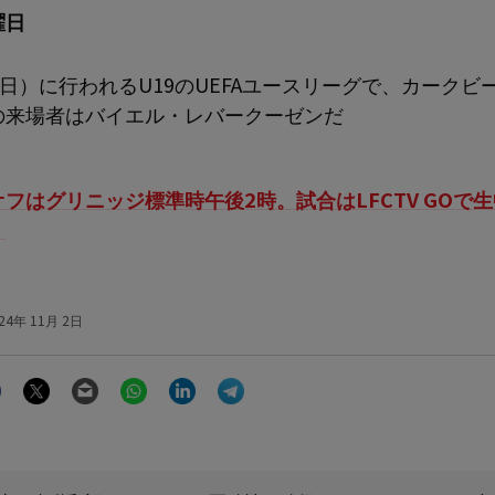
曜日
5日）に行われるU19のUEFAユースリーグで、カークビ
の来場者はバイエル・レバークーゼンだ
フはグリニッジ標準時午後2時。試合はLFCTV GOで
。
24年 11月 2日
Facebook
Twitter
Email
WhatsApp
LinkedIn
Telegram