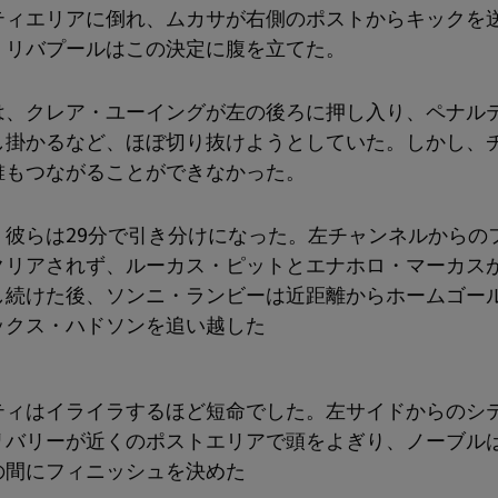
ティエリアに倒れ、ムカサが右側のポストからキックを
、リバプールはこの決定に腹を立てた。
は、クレア・ユーイングが左の後ろに押し入り、ペナル
し掛かるなど、ほぼ切り抜けようとしていた。しかし、
誰もつながることができなかった。
、彼らは29分で引き分けになった。左チャンネルからの
クリアされず、ルーカス・ピットとエナホロ・マーカス
し続けた後、ソンニ・ランビーは近距離からホームゴー
ックス・ハドソンを追い越した
ティはイライラするほど短命でした。左サイドからのシ
リバリーが近くのポストエリアで頭をよぎり、ノーブル
の間にフィニッシュを決めた