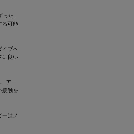
ずった。
する可能
ダイブヘ
ドに良い
れ、アー
い接触を
ビーはノ