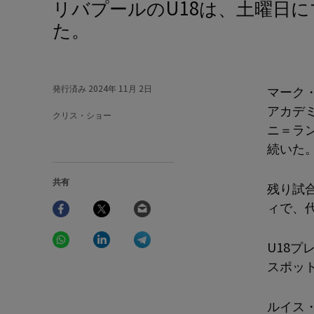
リバプールのU18は、土曜日にマンチェスターシティのU18に3-1で敗れ
た。
発行済み
2024年 11月 2日
マーク
アカデ
クリス・ショー
ニ＝ラ
続いた
共有
残り試
Facebook
Twitter
Email
ィで、
WhatsApp
LinkedIn
Telegram
U18
スポッ
ルイス