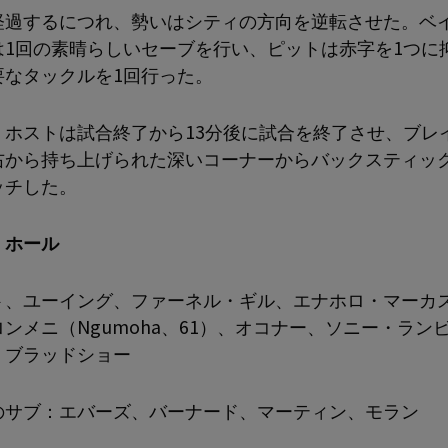
経過するにつれ、勢いはシティの方向を逆転させた。ベ
は1回の素晴らしいセーブを行い、ピットは赤字を1つに
要なタックルを1回行った。
、ホストは試合終了から13分後に試合を終了させ、ブレ
右から持ち上げられた深いコーナーからバックスティッ
ッチした。
・ホール
ト、ユーイング、ファーネル・ギル、エナホロ・マーカ
ンメニ（Ngumoha、61）、オコナー、ソニー・ラン
、ブラッドショー
のサブ：エバーズ、バーナード、マーティン、モラン