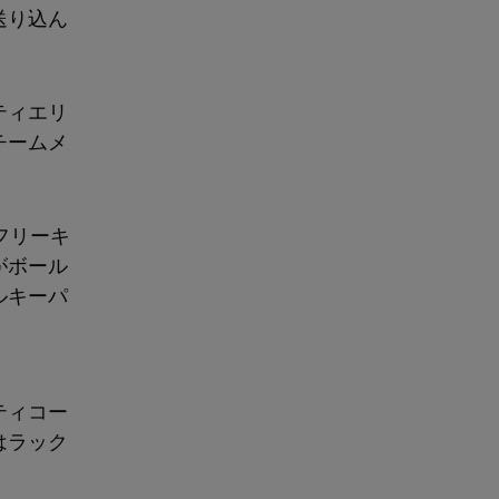
送り込ん
ティエリ
チームメ
フリーキ
がボール
ルキーパ
ティコー
はラック