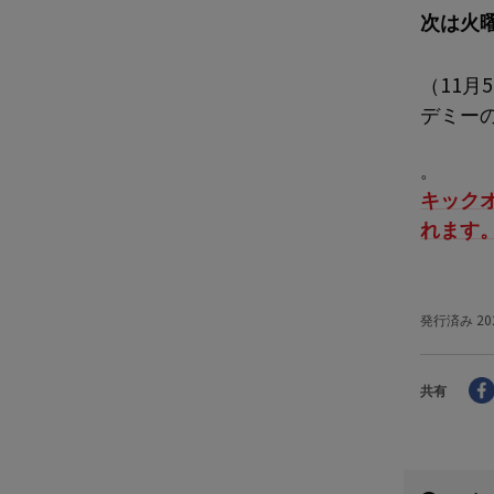
次は火
（11月
デミー
。
キックオ
れます
発行済み
20
共有