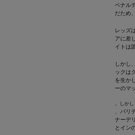
ペナル
だため
レッズ
アに差
イトは
しかし
ックは
を生か
ーのマ
。しかし
、パリ
ナーデ
とイン