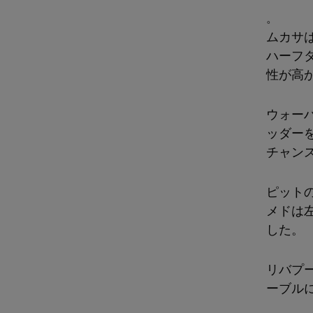
。
ムカサ
ハーフ
性が高
ウォー
ッダー
チャン
ピット
メドは
した。
リバプ
ーブル