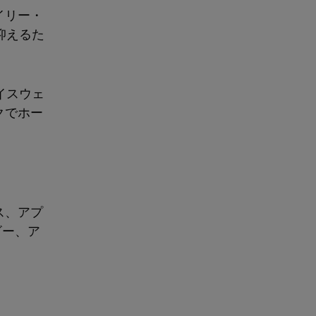
イリー・
抑えるた
イスウェ
クでホー
ス、アプ
ビー、ア