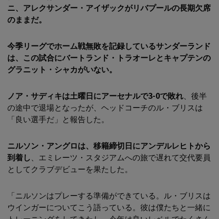
ニ、アレクサンダー・アイザックがリバプールの長期欠席
のままだ
。
今季リーグでホーム戦無敗を記録しているサンダーランド
は、この試合にバートランド・トラオーレとキャプテンの
グラニット・シャカがいない。
ノア・サディキは土曜日にアーセナルで3-0で敗れ
、後半
の途中で退場となったが、ヘッドコーチのル・ブリスは
「良い選手だ」と報告した。
ニルソン・アングロは、移籍締切日にアンデルレヒトから
到着し
、エミレーツ・スタジアムへの旅で遅れて交代要員
としてクラブデビューを果たした。
「ニルソンはプレーする準備ができている。ル・ブリスは
ウインガーについてこう語っている。彼は僕たちと一緒に
トレーニングをしてきたし、今年は良いレベルでたくさん