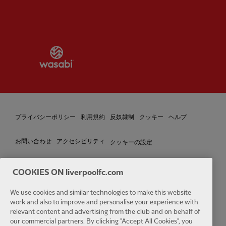
Partner:
Wasabi
プライバシーポリシー
利用規約
反奴隷制
クッキー
ヘルプ
クッキーの設定
お問い合わせ
アクセシビリティ
COOKIES ON liverpoolfc.com
Facebook
LinkedIn
TikTok
Instagram
Twitter
YouTube
One
We use cookies and similar technologies to make this website
work and also to improve and personalise your experience with
relevant content and advertising from the club and on behalf of
our commercial partners. By clicking "Accept All Cookies", you