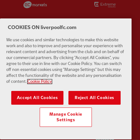
COOKIES ON liverpoolfc.com
We use cookies and similar technologies to make this website
Partner:
Google Pixel
Partner:
H
work and also to improve and personalise your experience with
relevant content and advertising from the club and on behalf of
our commercial partners. By clicking "Accept All Cookies", you
agree to their use in line with our Cookie Policy. You can switch
off non essential cookies using "Manage Settings" but this may
affect the functionality of the website and any personalisation
of content.
Cookie Policy
Partner:
Husqvarna
Partner:
Ja
Accept All Cookies
Reject All Cookies
Manage Cookie
Settings
Partner:
Kodansha
Partner:
L