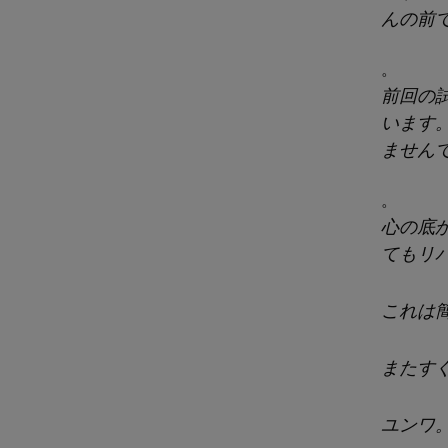
んの前
。
前回の
います
ません
。
心の底
てもリ
これは
またす
ユンワ