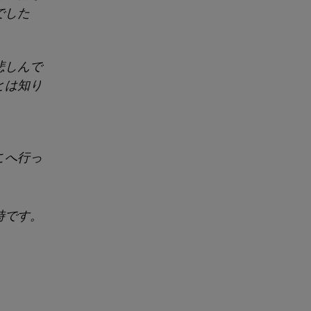
でした
悲しんで
とは知り
こへ行っ
時です。