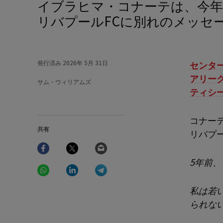
イブラヒマ・コナーテは、今年の夏にクラブを去ることが発表された後、
リバプールFCに別れのメッセ
発行済み
2026年 5月 31日
センタ
アリー
サム・ウィリアムズ
ティシ
コナー
共有
リバプ
Facebook
Twitter
Email
5年前、
WhatsApp
LinkedIn
Telegram
私は若
られな