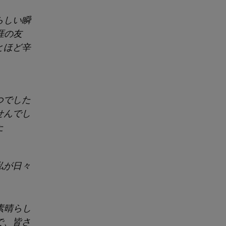
らしい瞬
涯の友
とほど辛
つでした
せんでし
た
私が日々
素晴らし
で、皆さ