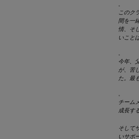
。
このク
間を一緒
情、そ
いこと
。
今年、
が、苦
た。最
。
チーム
成長す
そしてサ
いサポ