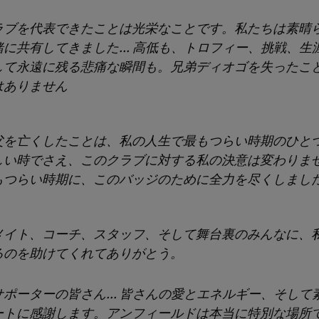
ラブを代表できたことは光栄なことです。私たちは素晴
に共有してきました... 高低も、トロフィー、挑戦、生
して永遠に残る悲痛な瞬間も。兄弟ディオゴを失ったこ
はありません
父を亡くしたことは、私の人生で最もつらい時期のひと
しい時でさえ、このクラブに対する私の決意は変わりま
もつらい時期に、このバッジのために全力を尽くしまし
メイト、コーチ、スタッフ、そして舞台裏のみんなに、
るのを助けてくれてありがとう。
ポーターの皆さん... 皆さんの愛とエネルギー、そして
ートに感謝します。アンフィールドは本当に特別な場所