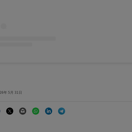
26年 5月 31日
Facebook
Twitter
Email
WhatsApp
LinkedIn
Telegram