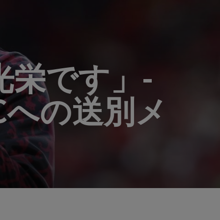
栄です」-
Cへの送別メ