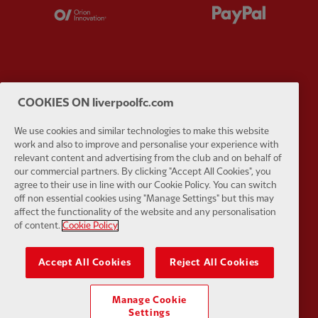
Partner:
Orion
Partner:
P
Partner:
SAS
Partner:
S
COOKIES ON liverpoolfc.com
We use cookies and similar technologies to make this website
work and also to improve and personalise your experience with
relevant content and advertising from the club and on behalf of
our commercial partners. By clicking "Accept All Cookies", you
agree to their use in line with our Cookie Policy. You can switch
Partner:
Tommy Hilfiger
Partner:
T
off non essential cookies using "Manage Settings" but this may
affect the functionality of the website and any personalisation
of content.
Cookie Policy
Accept All Cookies
Reject All Cookies
Partner:
UPS
Partner:
Vi
Manage Cookie
Settings