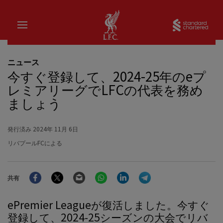
家
Sta
ニュース
今すぐ登録して、2024-25年のeプ
レミアリーグでLFCの代表を務め
ましょう
発行済み
2024年 11月 6日
リバプールFCによる
Facebook
Twitter
Email
WhatsApp
LinkedIn
Telegram
共有
ePremier Leagueが復活しました。今すぐ
登録して、2024-25シーズンの大会でリバ