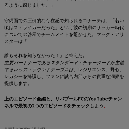
るように感じました。」
守備面での圧倒的な存在感で知られるコナーテは、「若い
頃はストライカーだった」という彼の初期のサッカー時代
についての啓示でチームメイトを驚かせた。マック・アリ
スターは「
誰もそれを知らなかった！」と答えた。
主要パートナーであるスタンダード・チャータードが主催
するレッズ・ラウンドテーブルは
、レジリエンス、野心、
レガシーを擁護し、ファンに試合内部からの貴重な洞察を
提供します。
上のエピソード全編と、リバプールFCのYouTubeチャン
ネルで最初の2つのエピソードをチェックしよう
。
発行済み
2025年 2月 14日