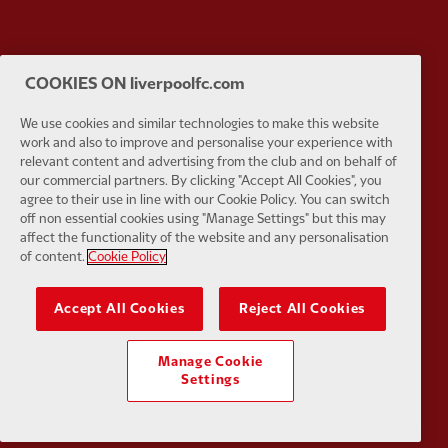
COOKIES ON liverpoolfc.com
Partner:
Orion
Partner:
P
We use cookies and similar technologies to make this website
work and also to improve and personalise your experience with
relevant content and advertising from the club and on behalf of
our commercial partners. By clicking "Accept All Cookies", you
agree to their use in line with our Cookie Policy. You can switch
off non essential cookies using "Manage Settings" but this may
Partner:
SAS
Partner:
S
affect the functionality of the website and any personalisation
of content.
Cookie Policy
Accept All Cookies
Reject All Cookies
Partner:
Tommy Hilfiger
Partner:
T
Manage Cookie
Settings