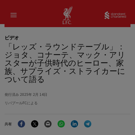
家
Sta
ビデオ
「レッズ・ラウンドテーブル」：
ジョタ、コナーテ、マック・アリ
スターが子供時代のヒーロー、家
族、サプライズ・ストライカーに
ついて語る
発行済み
2025年 2月 14日
リバプールFCによる
Facebook
Twitter
Email
WhatsApp
LinkedIn
Telegram
共有