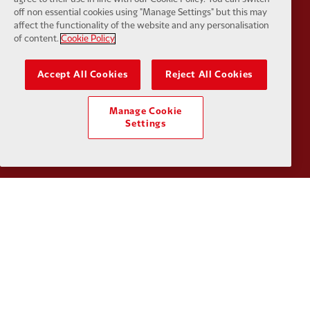
Partner:
SAS
Partner:
S
off non essential cookies using "Manage Settings" but this may
affect the functionality of the website and any personalisation
of content.
Cookie Policy
Accept All Cookies
Reject All Cookies
Partner:
Tommy Hilfiger
Partner:
T
Manage Cookie
Settings
Partner:
UPS
Partner:
Vi
Partner:
Wasabi