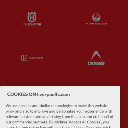
Partner:
Husqvarna
Partner:
Ja
Partner:
Kodansha
Partner:
L
Partner:
Orion
Partner:
P
COOKIES ON liverpoolfc.com
We use cookies and similar technologies to make this website
work and also to improve and personalise your experience with
relevant content and advertising from the club and on behalf of
our commercial partners. By clicking "Accept All Cookies", you
agree to their use in line with our Cookie Policy. You can switch