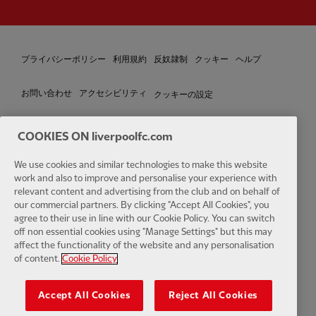
プライバシーポリシー
利用規約
反奴隷制
クッキー
ヘルプ
クッキーの設定
お問い合わせ
アクセシビリティ
COOKIES ON liverpoolfc.com
We use cookies and similar technologies to make this website
Facebook
LinkedIn
TikTok
Instagram
Twitter
YouTube
One
work and also to improve and personalise your experience with
relevant content and advertising from the club and on behalf of
our commercial partners. By clicking "Accept All Cookies", you
agree to their use in line with our Cookie Policy. You can switch
off non essential cookies using "Manage Settings" but this may
affect the functionality of the website and any personalisation
Download the official LFC app
of content.
Cookie Policy
Accept All Cookies
Reject All Cookies