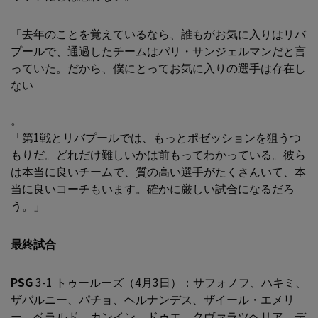
「去年のことを覚えているなら、誰もがお気に入りはリバ
プールで、通過したチームはパリ・サンジェルマンだと言
っていた。だから、僕にとってお気に入りの選手は存在し
ない
。
「第1戦とリバプールでは、もっとポゼッションを狙うつ
もりだ。どれだけ難しいかは前もってわかっている。彼ら
は本当に良いチームで、質の高い選手がたくさんいて、本
当に良いコーチもいます。確かに厳しい試合になるだろ
う。」
最終試合
PSG
3-1 トゥールーズ（4月3日）：サフォノフ、ハキミ、
ザバルニー、パチョ、ヘルナンデス、ザイール・エメリ
ー、ベラルド、カンイン、ドゥエ、クヴァラツヘリア、デ