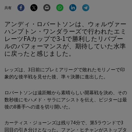
Facebook
Twitter
Email
WhatsApp
LinkedIn
Telegram
共有
アンディ・ロバートソンは、ウォルヴァー
ハンプトン・ワンダラーズで行われたエミ
レーツFAカップで3-1で勝利したリバプー
ルのパフォーマンスが、期待していた水準
に戻ったと感じました。
レッズは、3日前にプレミアリーグで敗れたモリノーで印
象的な後半戦を見せた後、準々決勝に進出した。
ロバートソンは遠距離から素晴らしい開幕戦を決め、その
数秒後にモハメド・サラにアシストを伝え、ビジターは最
後の8番手への道を切り開いた。
カーティス・ジョーンズは残り74分で、第5ラウンドで3
回目の引き分けとなった。ファン・ヒチャンがストップタ