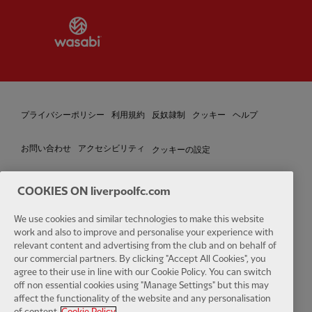
Partner:
Wasabi
プライバシーポリシー
利用規約
反奴隷制
クッキー
ヘルプ
クッキーの設定
お問い合わせ
アクセシビリティ
COOKIES ON liverpoolfc.com
We use cookies and similar technologies to make this website
Facebook
LinkedIn
TikTok
Instagram
Twitter
YouTube
One
work and also to improve and personalise your experience with
relevant content and advertising from the club and on behalf of
our commercial partners. By clicking "Accept All Cookies", you
agree to their use in line with our Cookie Policy. You can switch
off non essential cookies using "Manage Settings" but this may
affect the functionality of the website and any personalisation
Download the official LFC app
of content.
Cookie Policy