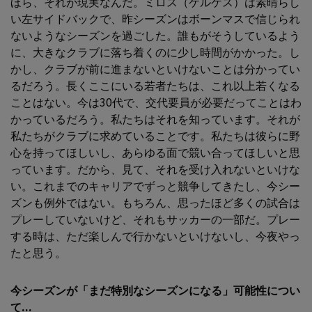
ほら、それが現実なんだ。ミロス（ケルケス）は素晴らし
い左サイドバックで、昨シーズンはボーンマスで信じられ
ないようなシーズンを過ごした。誰もがそうしているよう
に、大きなクラブに落ち着くのに少し時間がかかった。し
かし、クラブが前に進まないといけないことは分かってい
るだろう。長くここにいる若者たちは、これ以上若くなる
ことはない。今は30代で、交代要員が必要だってことはわ
かっているだろう。私たちはそれを知っています。それが
私たちがクラブに求めていることです。私たちは彼らに野
心を持ってほしいし、あらゆる面で競い合ってほしいと思
っています。だから、見て、それを受け入れないといけな
い。これまでのキャリアでずっと競争してきたし、今シー
ズンも例外ではない。もちろん、思ったほど多くの試合は
プレーしていないけど、それもサッカーの一部だ。プレー
する時は、ただ楽しんで行かないといけないし、今夜やっ
たと思う。
今シーズンが「まだ特別なシーズンになる」可能性につい
て...