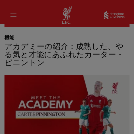
家
Sta
機能
アカデミーの紹介：成熟した、や
る気と才能にあふれたカーター・
ピニントン