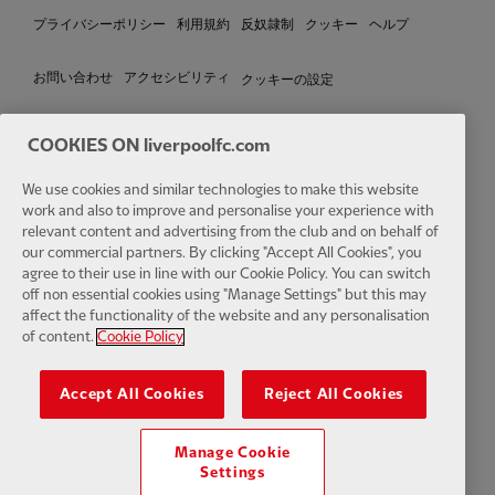
プライバシーポリシー
利用規約
反奴隷制
クッキー
ヘルプ
クッキーの設定
お問い合わせ
アクセシビリティ
COOKIES ON liverpoolfc.com
We use cookies and similar technologies to make this website
Facebook
LinkedIn
TikTok
Instagram
Twitter
YouTube
One
work and also to improve and personalise your experience with
relevant content and advertising from the club and on behalf of
our commercial partners. By clicking "Accept All Cookies", you
agree to their use in line with our Cookie Policy. You can switch
off non essential cookies using "Manage Settings" but this may
affect the functionality of the website and any personalisation
Download the official LFC app
of content.
Cookie Policy
Accept All Cookies
Reject All Cookies
Manage Cookie
© Copyright 2024 リバプールフットボールクラブおよびアスレチック
Settings
グラウンドリミテッド。無断転載を禁じます。 Opta Sports Data