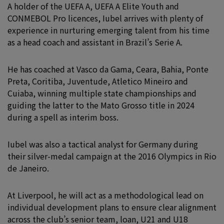
A holder of the UEFA A, UEFA A Elite Youth and
CONMEBOL Pro licences, Iubel arrives with plenty of
experience in nurturing emerging talent from his time
as a head coach and assistant in Brazil’s Serie A.
He has coached at Vasco da Gama, Ceara, Bahia, Ponte
Preta, Coritiba, Juventude, Atletico Mineiro and
Cuiaba, winning multiple state championships and
guiding the latter to the Mato Grosso title in 2024
during a spell as interim boss.
Iubel was also a tactical analyst for Germany during
their silver-medal campaign at the 2016 Olympics in Rio
de Janeiro.
At Liverpool, he will act as a methodological lead on
individual development plans to ensure clear alignment
across the club’s senior team, loan, U21 and U18