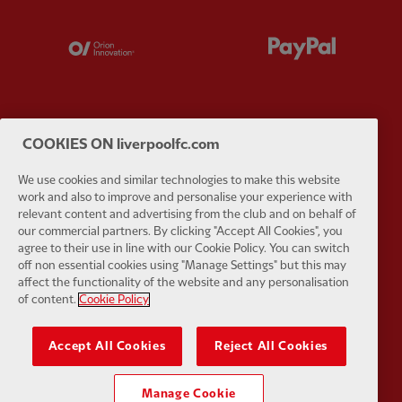
Partner:
Orion
Partner:
P
COOKIES ON liverpoolfc.com
Partner:
SAS
Partner:
S
We use cookies and similar technologies to make this website
work and also to improve and personalise your experience with
relevant content and advertising from the club and on behalf of
our commercial partners. By clicking "Accept All Cookies", you
agree to their use in line with our Cookie Policy. You can switch
off non essential cookies using "Manage Settings" but this may
Partner:
Tommy Hilfiger
Partner:
T
affect the functionality of the website and any personalisation
of content.
Cookie Policy
Accept All Cookies
Reject All Cookies
Manage Cookie
Partner:
UPS
Partner:
Vi