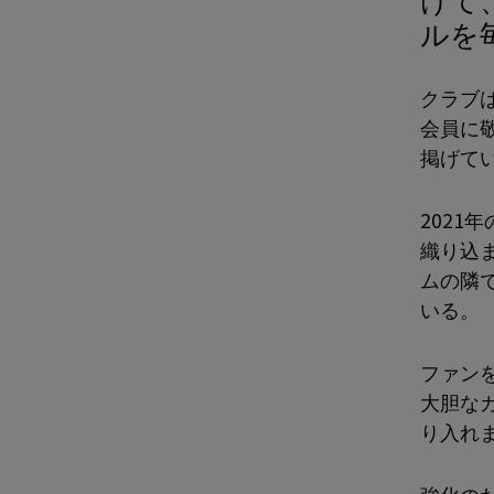
ルを
クラブ
会員に
掲げて
202
織り込
ムの隣
いる。
ファン
大胆な
り入れ