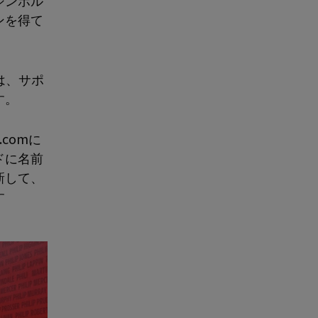
シンボル
ンを得て
は、サポ
す。
comに
ドに名前
新して、
す