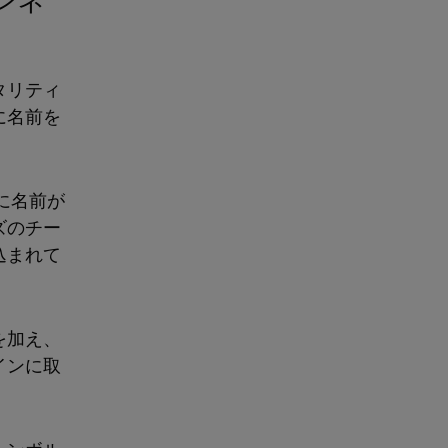
タリティ
に名前を
に名前が
ズのチー
込まれて
を加え、
インに取