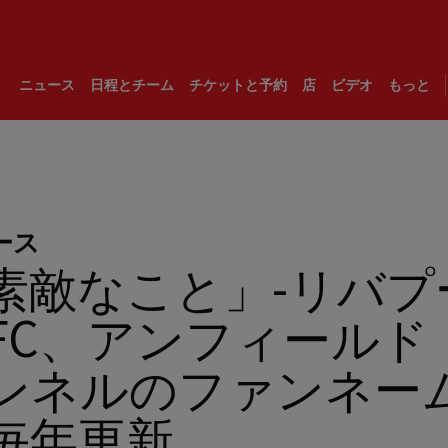
ニュース
日程とチーム
チケットと予約
店
ビデオ
もっと
ース
素敵なこと」-リバプ
FC、アンフィールド
ンネルのファンネー
毎年更新