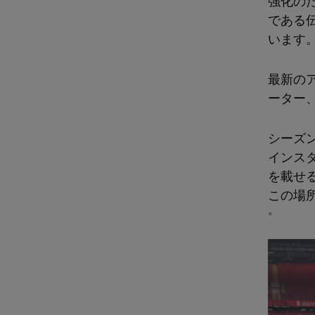
強化の
である
います
最新のア
ーター
シーズン
インス
を載せ
この場
。