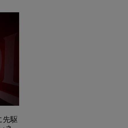
に先駆
ンネ