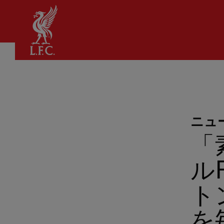
家
ニュ
「
ル
ト
を