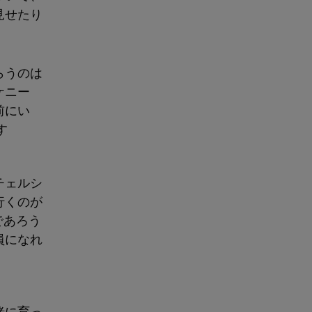
見せたり
らうのは
ケニー
前にい
す
チェルシ
行くのが
であろう
員になれ
緒に育っ