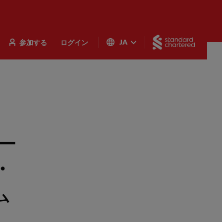
Standar
参加する
ログイン
JA
ー
・
ム