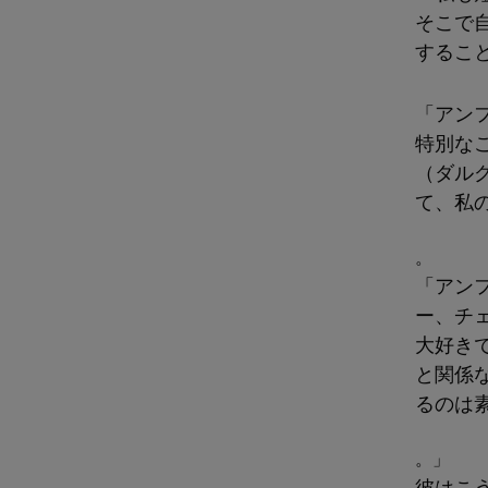
そこで
するこ
「アン
特別な
（ダル
て、私
。
「アン
ー、チ
大好き
と関係
るのは
。」
彼はこ