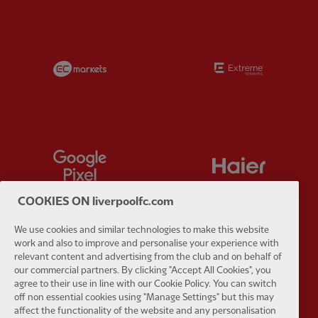
Partner:
EC Markets
Partner:
E
Partner:
Google Pixel
Partner:
H
COOKIES ON liverpoolfc.com
We use cookies and similar technologies to make this website
work and also to improve and personalise your experience with
Partner:
Husqvarna
Partner:
Ja
relevant content and advertising from the club and on behalf of
our commercial partners. By clicking "Accept All Cookies", you
agree to their use in line with our Cookie Policy. You can switch
off non essential cookies using "Manage Settings" but this may
affect the functionality of the website and any personalisation