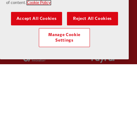
of content.
Cookie Policy
Partner:
Kodansha
Partner:
L
Accept All Cookies
Reject All Cookies
Manage Cookie
Settings
Partner:
Orion
Partner:
P
Partner:
SAS
Partner:
S