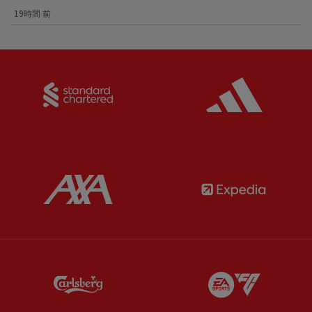
19時間 前
Partner:
Standard Chartered
Partner:
Partner:
AXA
Partner:
Partner:
Carlsberg
Partner:
E