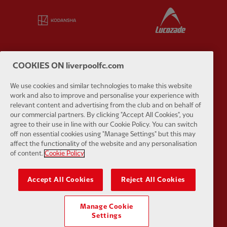
Partner:
Kodansha
Partner:
L
COOKIES ON liverpoolfc.com
Partner:
Orion
Partner:
P
We use cookies and similar technologies to make this website
work and also to improve and personalise your experience with
relevant content and advertising from the club and on behalf of
our commercial partners. By clicking "Accept All Cookies", you
agree to their use in line with our Cookie Policy. You can switch
off non essential cookies using "Manage Settings" but this may
affect the functionality of the website and any personalisation
Partner:
SAS
Partner:
S
of content.
Cookie Policy
Accept All Cookies
Reject All Cookies
Manage Cookie
Settings
Partner:
Tommy Hilfiger
Partner:
T