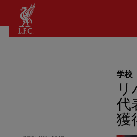
家
学校
リ
代
獲