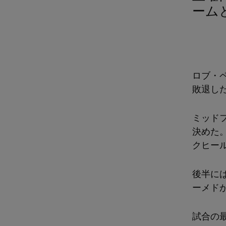
ーム
ロブ・
敗退し
ミッド
決めた
クヒー
後半に
ーメド
試合の