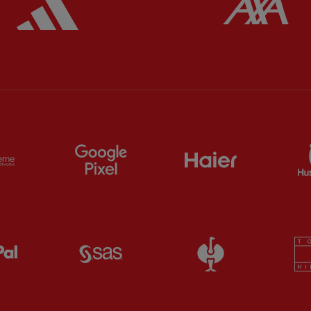
Pa
ts
Partner:
Extreme
Partner:
Google Pixel
Partner:
Haier
Partner:
Paypal
Partner:
SAS
Partner:
Straus