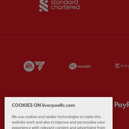
Partner:
EA Sports
Partner:
EC Marke
Partner:
Lucozade
Partner:
Orion
COOKIES ON liverpoolfc.com
We use cookies and similar technologies to make this
website work and also to improve and personalise your
experience with relevant content and advertising from