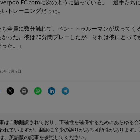
iverpoolFC.comに次のように語っている。「選手たち
良いトレーニングだった。
たち全員に数分触れて、ベン・トゥルーマンが戻ってく
良かった。彼は70分間プレーしたが、それは彼にとって
だった。」
26年 5月 2日
Facebook
Twitter
Email
WhatsApp
LinkedIn
Telegram
事は自動翻訳されており、正確性を確保するためにあらゆる合
われていますが、翻訳に多少の誤りがある可能性があります。
は、英語版の記事を参照してください。