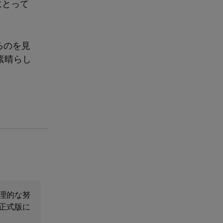
にとって
るのを見
素晴らし
理的な努
正式版に