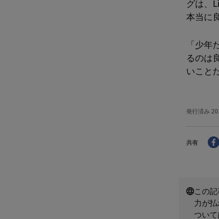
グは、L
本当に
「少年
るのは
いこと
発行済み
20
共有
この記
力が払
ついて