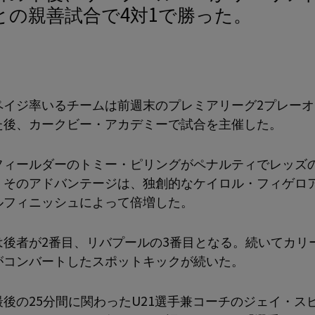
との親善試合で4対1で勝った。
ペイジ率いるチームは前週末のプレミアリーグ2プレーオ
た後、カークビー・アカデミーで試合を主催した。
フィールダーのトミー・ピリングがペナルティでレッズ
。そのアドバンテージは、独創的なケイロル・フィゲロ
ルフィニッシュによって倍増した。
は後者が2番目、リバプールの3番目となる。続いてカリ
がコンバートしたスポットキックが続いた。
最後の25分間に関わったU21選手兼コーチのジェイ・ス