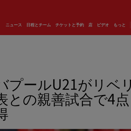
ニュース
日程とチーム
チケットと予約
店
ビデオ
もっと
バプールU21がリベ
表との親善試合で4点
得