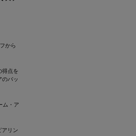
フから
の得点を
アのバッ
ーム・ア
ピアリン