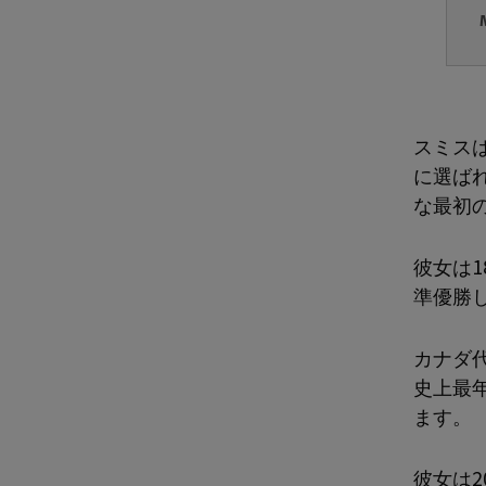
スミス
に選ば
な最初
彼女は
準優勝
カナダ代
史上最
ます。
彼女は