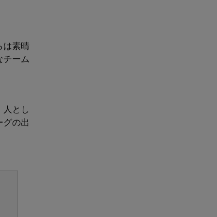
らは素晴
なチーム
。人とし
ーグの出