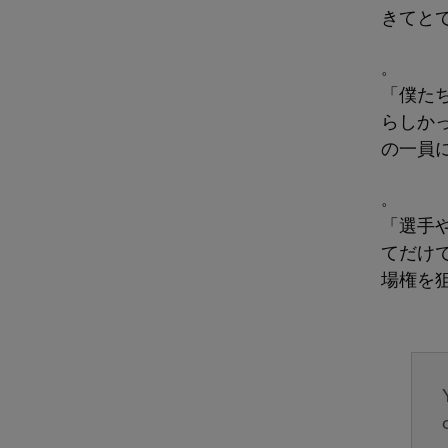
きてと
。
「僕た
らしか
の一員
。
「選手
てだけ
場権を