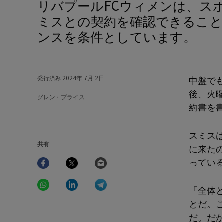
リバプールFCウィメンは、スポルティングCPのカナダ代表オリビア・ス
ミスとの契約を確認できるこ
ンスを条件としています。
発行済み
2024年 7月 2日
中盤で
後、火
グレン・プライス
約書を
スミスは
共有
に来た
Facebook
Twitter
Email
ってい
WhatsApp
LinkedIn
Telegram
「全体
とだ。
だ。だ