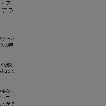
リアラ
決まった
ズとの契
この施設
も気に入
重要なこ
クラブ
ことがで