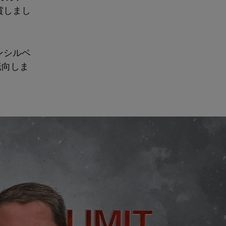
賞しまし
ンシルベ
転向しま