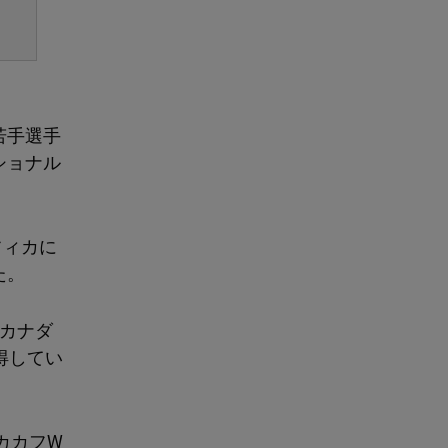
若手選手
ショナル
フィカに
た。
、カナダ
得してい
カカフW