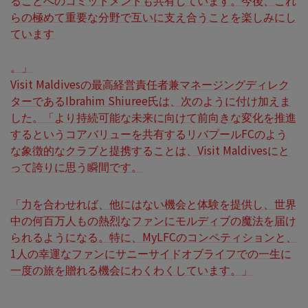
ることへのコミットメントも共有しています。今後、これ
らの極めて重要な分野で互いに支え合うことを楽しみにし
ています
。」
Visit Maldivesの最高経営責任者兼マネージングディレク
ターであるIbrahim Shiuree氏は、次のように付け加えま
した。「より持続可能な未来に向けて前向きな変化を推進
するというコアバリューを共有するリバプールFCのよう
な象徴的なクラブと提携することは、Visit Maldivesにと
って誇りに思う瞬間です。
「力を合わせれば、他にはない機会と体験を提供し、世界
中の何百万人もの熱烈なファンにモルディブの魔法を届け
られるようになる。特に、MyLFCのコンペティションと、
1人の幸運なファンにサニーサイドオブライフでの一生に
一度の旅を贈れる機会にわくわくしています。」