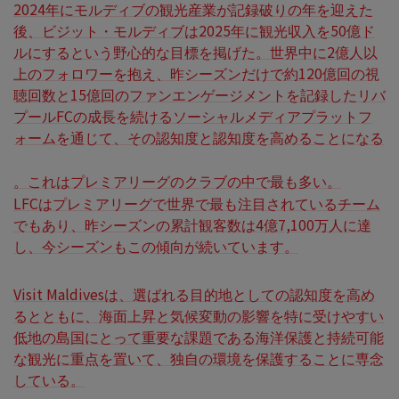
2024年にモルディブの観光産業が記録破りの年を迎えた
後、ビジット・モルディブは2025年に観光収入を50億ド
ルにするという野心的な目標を掲げた。世界中に2億人以
上のフォロワーを抱え、昨シーズンだけで約120億回の視
聴回数と15億回のファンエンゲージメントを記録したリバ
プールFCの成長を続けるソーシャルメディアプラットフ
ォームを通じて、その認知度と認知度を高めることになる
。これはプレミアリーグのクラブの中で最も多い。
LFCはプレミアリーグで世界で最も注目されているチーム
でもあり、昨シーズンの累計観客数は4億7,100万人に達
し、今シーズンもこの傾向が続いています。
Visit Maldivesは、選ばれる目的地としての認知度を高め
るとともに、海面上昇と気候変動の影響を特に受けやすい
低地の島国にとって重要な課題である海洋保護と持続可能
な観光に重点を置いて、独自の環境を保護することに専念
している。