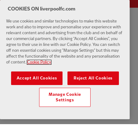
COOKIES ON liverpoolfc.com
We use cookies and similar technologies to make this website
プライバシーポリシー
利用規約
反奴隷制
クッキー
ヘルプ
work and also to improve and personalise your experience with
relevant content and advertising from the club and on behalf of
クッキーの設定
お問い合わせ
アクセシビリティ
our commercial partners. By clicking "Accept All Cookies", you
agree to their use in line with our Cookie Policy. You can switch
off non essential cookies using "Manage Settings" but this may
affect the functionality of the website and any personalisation
of content.
Cookie Policy
Facebook
LinkedIn
TikTok
Instagram
Twitter
YouTube
One
Accept All Cookies
Reject All Cookies
Manage Cookie
Settings
Download the official LFC app