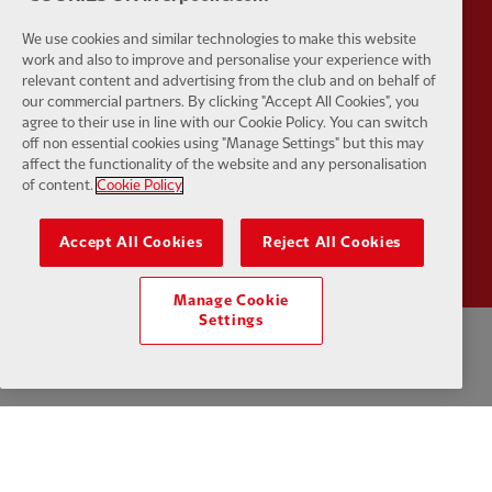
We use cookies and similar technologies to make this website
work and also to improve and personalise your experience with
Partner:
UPS
Partner:
Vi
relevant content and advertising from the club and on behalf of
our commercial partners. By clicking "Accept All Cookies", you
agree to their use in line with our Cookie Policy. You can switch
off non essential cookies using "Manage Settings" but this may
affect the functionality of the website and any personalisation
of content.
Cookie Policy
Partner:
Wasabi
Accept All Cookies
Reject All Cookies
Manage Cookie
Settings
プライバシーポリシー
利用規約
反奴隷制
クッキー
ヘルプ
クッキーの設定
お問い合わせ
アクセシビリティ