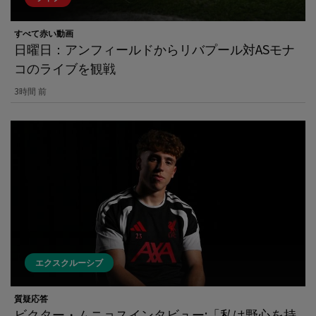
すべて赤い動画
日曜日：アンフィールドからリバプール対ASモナ
コのライブを観戦
3時間 前
エクスクルーシブ
質疑応答
ビクター・ムニョスインタビュー:「私は野心を持