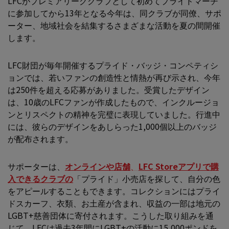
LFCがプレミアリーグクラブとして初めてプライドマーチ
に参加してから13年となる今年は、同クラブが同僚、サポ
ーター、地域社会を結集するさまざまな活動を夏の間開催
します。
LFC財団が毎年開催するプライド・バッジ・コンペティシ
ョンでは、若いファンの創造性と情熱が再び示され、今年
は250件を超える応募がありました。受賞したデザイン
は、10歳のLFCファンが作成したもので、インクルージョ
ンとリスペクトの精神を完璧に表現していました。行進中
には、彼らのデザインをあしらった1,000個以上のバッジ
が配布されます。
サポーターは、
オンラインや店舗
、
LFC Storeアプリで購
入できるクラブの
「プライド」小売店を探して、自分の色
をアピールすることもできます。コレクションにはプライ
ドスカーフ、衣類、お土産が含まれ、収益の一部は地元の
LGBT+慈善団体に寄付されます。こうした取り組みを通
じて、LFCは過去3年間にLGBT+の活動に15,000ポンドを