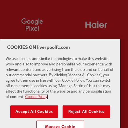
Partner:
Google Pixel
Partner:
H
COOKIES ON liverpoolfc.com
Partner:
Husqvarna
Partner:
Ja
We use cookies and similar technologies to make this website
work and also to improve and personalise your experience with
relevant content and advertising from the club and on behalf of
our commercial partners. By clicking "Accept All Cookies", you
agree to their use in line with our Cookie Policy. You can switch
off non essential cookies using "Manage Settings" but this may
affect the functionality of the website and any personalisation
of content.
Cookie Policy
Partner:
Kodansha
Partner:
L
Accept All Cookies
Reject All Cookies
Manage Cookie