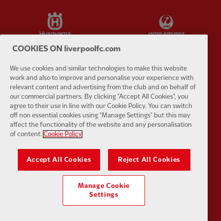
Partner:
Husqvarna
Partner:
Ja
COOKIES ON liverpoolfc.com
We use cookies and similar technologies to make this website
work and also to improve and personalise your experience with
Partner:
Kodansha
Partner:
L
relevant content and advertising from the club and on behalf of
our commercial partners. By clicking "Accept All Cookies", you
agree to their use in line with our Cookie Policy. You can switch
off non essential cookies using "Manage Settings" but this may
affect the functionality of the website and any personalisation
of content.
Cookie Policy
Partner:
Orion
Partner:
P
Accept All Cookies
Reject All Cookies
Manage Cookie
Settings
Partner:
SAS
Partner:
S