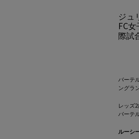
ジュ
FC
際試
バーテ
ングラン
レッズ
バーテ
ルーシ