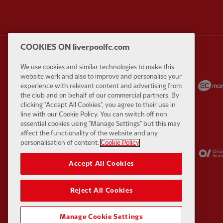
COOKIES ON liverpoolfc.com
We use cookies and similar technologies to make this
website work and also to improve and personalise your
Partner:
Carlsberg
Partner:
EA Sports
experience with relevant content and advertising from
the club and on behalf of our commercial partners. By
clicking "Accept All Cookies", you agree to their use in
line with our Cookie Policy. You can switch off non
essential cookies using "Manage Settings" but this may
affect the functionality of the website and any
personalisation of content.
Cookie Policy
Partner:
Kodansha
Partner:
Lucozade
Accept All Cookies
Reject All Cookies
Manage Cookie Settings