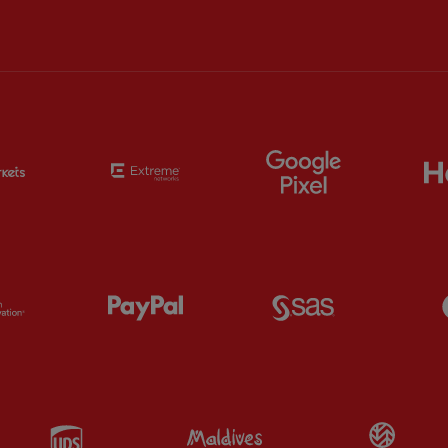
Partner:
EC Markets
Partner:
Extreme
Partner:
Google
Partner:
Orion
Partner:
Paypal
Partner:
SAS
Partner:
UPS
Partner:
Visit Maldives
Par