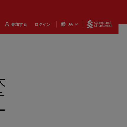
Standar
参加する
ログイン
JA
木
テ
ー