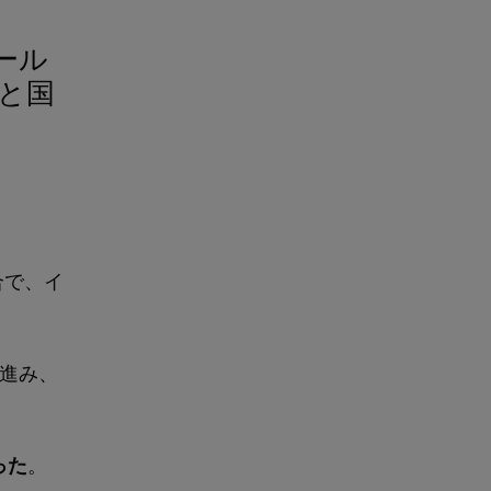
ール
と国
合で、イ
進み、
った
。