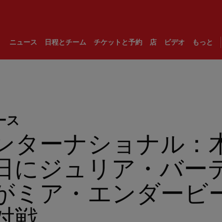
ニュース
日程とチーム
チケットと予約
店
ビデオ
もっと
ース
ンターナショナル：
日にジュリア・バー
がミア・エンダービ
対戦