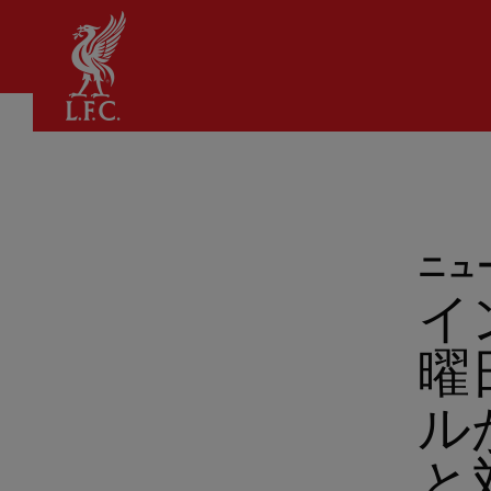
家
ニュ
イ
曜
ル
と