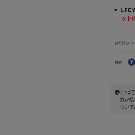
LF
ット
発行済み
20
共有
この記
力が払
ついて