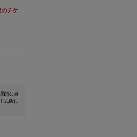
後のチケ
理的な努
正式版に