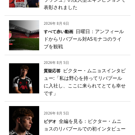
表彰されました
2026年 8月 6日
日曜日：アンフィール
すべて赤い動画
ドからリバプール対ASモナコのライ
ブを観戦
2026年 8月 5日
ビクター・ムニョスインタビ
質疑応答
ュー:「私は野心を持ってリバプール
に入社し、ここに来られてとても幸せ
です」
2026年 8月 5日
全編を見る：ビクター・ムニ
ビデオ
ョスのリバプールでの初インタビュー