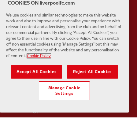
COOKIES ON liverpoolfc.com
We use cookies and similar technologies to make this website
Partner:
SAS
Partner:
S
work and also to improve and personalise your experience with
relevant content and advertising from the club and on behalf of
our commercial partners. By clicking "Accept All Cookies", you
agree to their use in line with our Cookie Policy. You can switch
off non essential cookies using "Manage Settings" but this may
affect the functionality of the website and any personalisation
of content.
Cookie Policy
Partner:
Tommy Hilfiger
Partner:
T
Accept All Cookies
Reject All Cookies
Manage Cookie
Settings
Partner:
UPS
Partner:
Vi