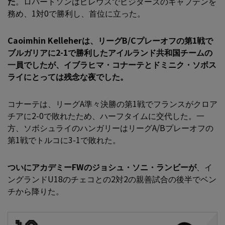
た
。ロバートソンはピレウスでビジターズのキャプテンを
務め、1対0で勝利し、首位に立った。
Caoimhin Kelleherは
、リーグB/Cプレーオフの第1戦で
ブルガリアに2-1で勝利したアイルランド共和国チームの
一員でしたが、イブラヒマ・コナーテとドミニク・ソボス
ライにとっては残念な夜でした。
コナーテは、リーグA準々決勝の第1戦でフランスがクロア
チアに2-0で敗れたため、ハーフタイムに交代した。一
方、ソボシュライのハンガリーはリーグA/Bプレーオフの
第1戦でトルコに3-1で敗れた。
ついにアカデミーFWのジョシュ・ソニ・ランビーが
、イ
ングランドU18のチェコとの2対2の親善試合の後半でベン
チから降りた。