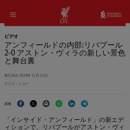
家
Sta
ビデオ
アンフィールドの内部:リバプール
2-0 アストン・ヴィラの新しい景色
と舞台裏
発行済み
2024年 11月 11日
クリス・ショー
Facebook
Twitter
Email
WhatsApp
LinkedIn
Telegram
共有
「インサイド・アンフィールド」の新エデ
ィションで、リバプールがアストン・ヴィ