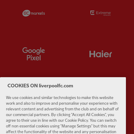
Partner:
EC Markets
Partner:
E
Partner:
Google Pixel
Partner:
H
COOKIES ON liverpoolfc.com
Partner:
Husqvarna
Partner:
Ja
We use cookies and similar technologies to make this website
work and also to improve and personalise your experience with
relevant content and advertising from the club and on behalf of
our commercial partners. By clicking "Accept All Cookies", you
agree to their use in line with our Cookie Policy. You can switch
off non essential cookies using "Manage Settings" but this may
Partner:
Kodansha
Partner:
L
affect the functionality of the website and any personalisation