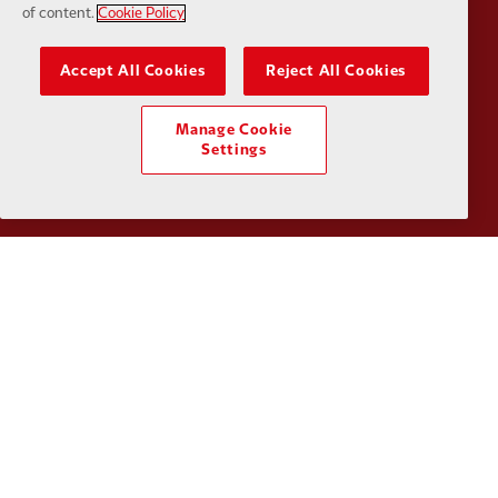
of content.
Cookie Policy
Accept All Cookies
Reject All Cookies
Manage Cookie
Partner:
Orion
Partner:
P
Settings
Partner:
SAS
Partner:
S
Partner:
Tommy Hilfiger
Partner:
T