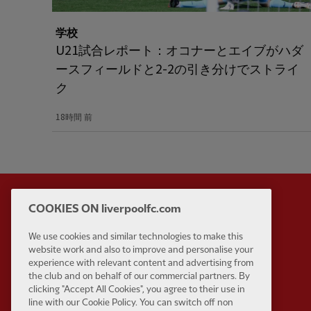
学校
U21試合レポート：オコナーとエイブがハダ
ースフィールドと2-2の引き分けでストライ
ク
18時間 前
COOKIES ON liverpoolfc.com
Partner:
Standard Chart
We use cookies and similar technologies to make this
website work and also to improve and personalise your
experience with relevant content and advertising from
the club and on behalf of our commercial partners. By
clicking "Accept All Cookies", you agree to their use in
line with our Cookie Policy. You can switch off non