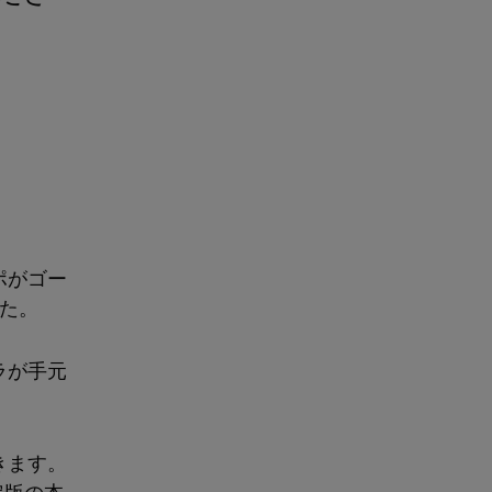
ポがゴー
た。
ラが手元
きます。
定版の本