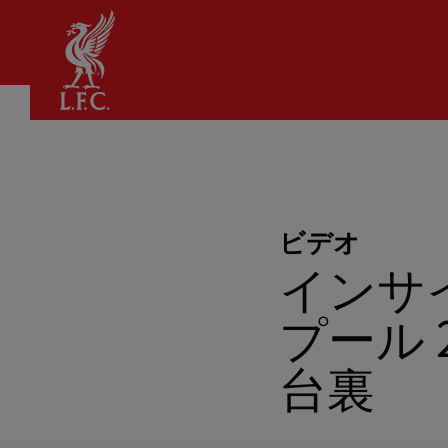
家
ビデオ
インサ
プール 
台裏