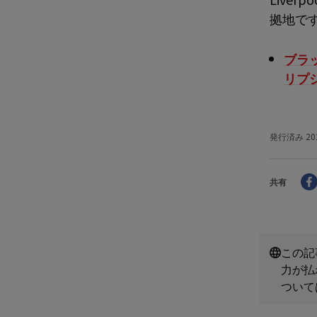
拠地で
ブラ
リプ
発行済み
20
共有
この記
力が払
ついて