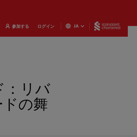
Standar
参加する
ログイン
JA
ド：リバ
ードの舞