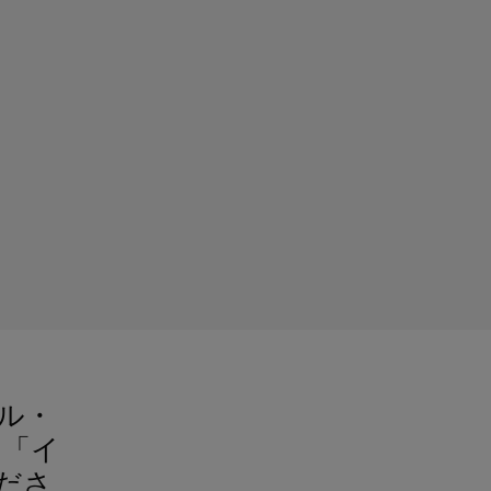
ル・
を「イ
ださ