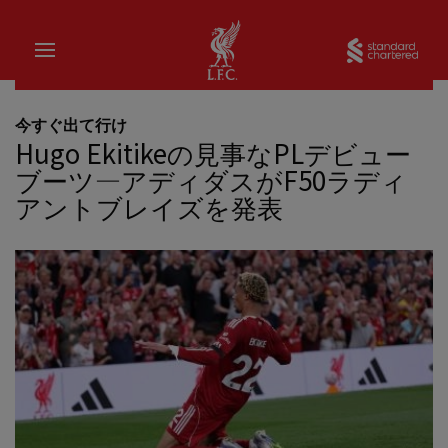
家
Sta
今すぐ出て行け
Hugo Ekitikeの見事なPLデビュー
ブーツ—アディダスがF50ラディ
アントブレイズを発表