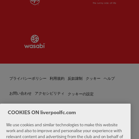
Partner:
Wasabi
プライバシーポリシー
利用規約
反奴隷制
クッキー
ヘルプ
クッキーの設定
お問い合わせ
アクセシビリティ
COOKIES ON liverpoolfc.com
We use cookies and similar technologies to make this website
Facebook
LinkedIn
TikTok
Instagram
Twitter
YouTube
One
work and also to improve and personalise your experience with
relevant content and advertising from the club and on behalf of