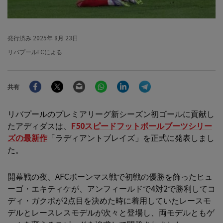
発行済み
2025年 8月 23日
リバプールFCによる
Facebook
Twitter
Email
WhatsApp
LinkedIn
Telegram
共有
リバプールのプレミアリーグ新シーズン初ゴールに貢献し
たアディダスは、
F50スピードフットボールブーツシリー
ズの最新作
「ラディアントブレイズ」を正式に発表しまし
た。
開幕戦の夜、AFCボーンマス戦で初戦の優勝を飾ったヒュ
ーゴ・エキティケが、アンフィールドで4対2で勝利してコ
ディ・ガクポが2点目を決めた時に着用していたレースモ
デルとレースレスモデルが次々と登場し、両モデルともゲ