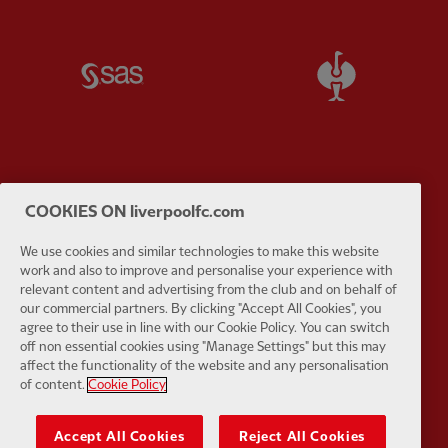
Partner:
SAS
Partner:
S
Partner:
Tommy Hilfiger
Partner:
T
COOKIES ON liverpoolfc.com
We use cookies and similar technologies to make this website
work and also to improve and personalise your experience with
relevant content and advertising from the club and on behalf of
our commercial partners. By clicking "Accept All Cookies", you
agree to their use in line with our Cookie Policy. You can switch
Partner:
UPS
Partner:
Vi
off non essential cookies using "Manage Settings" but this may
affect the functionality of the website and any personalisation
of content.
Cookie Policy
Accept All Cookies
Reject All Cookies