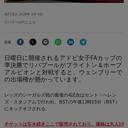
発行済み
2026年 5月 6日
リバプールFCによる
Facebook
Twitter
Email
WhatsApp
LinkedIn
Telegram
共有
日曜日に開催されるアドビ女子FAカップの
準決勝でリバプールがブライトン＆ホーブ
アルビオンと対戦すると、ウェンブリーで
の出場権が懸かっています。
レッズのシーガルズ戦の最後の4試合はセント・ヘレン
ズ・スタジアムで行われ、BSTの午後12時15分（BST）
にキックオフされる。
チケットは引き続きここで販売されており、価格は大人10