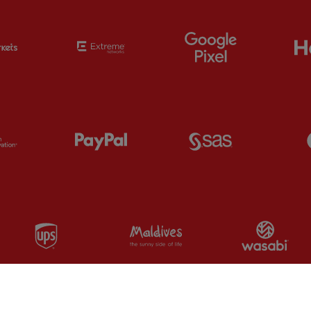
Partner:
EC Markets
Partner:
Extreme
Partner:
Google
Partner:
Orion
Partner:
Paypal
Partner:
SAS
Partner:
UPS
Partner:
Visit Maldives
Par