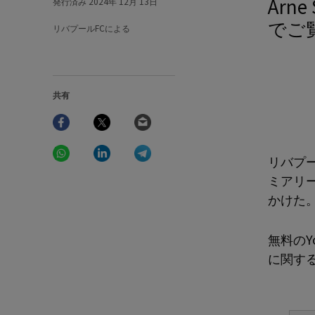
Arn
発行済み
2024年 12月 13日
でご
リバプールFCによる
共有
Facebook
Twitter
Email
WhatsApp
LinkedIn
Telegram
リバプ
ミアリ
かけた
無料のY
に関す