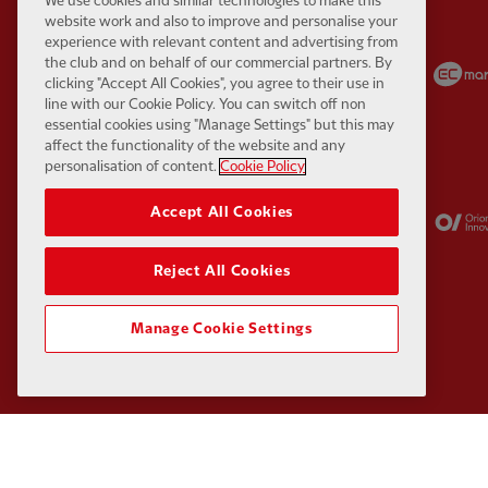
We use cookies and similar technologies to make this
website work and also to improve and personalise your
experience with relevant content and advertising from
Partner:
Carlsberg
Partner:
EA Sports
the club and on behalf of our commercial partners. By
clicking "Accept All Cookies", you agree to their use in
line with our Cookie Policy. You can switch off non
essential cookies using "Manage Settings" but this may
affect the functionality of the website and any
personalisation of content.
Cookie Policy
Partner:
Kodansha
Partner:
Lucozade
Accept All Cookies
Reject All Cookies
Manage Cookie Settings