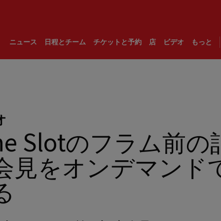
ニュース
日程とチーム
チケットと予約
店
ビデオ
もっと
オ
rne Slotのフラム前の
会見をオンデマンド
る