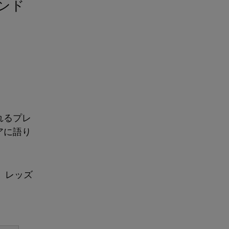
マンド
れるプレ
アに語り
、レッズ