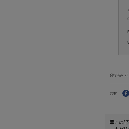
発行済み
20
共有
この記
力が払