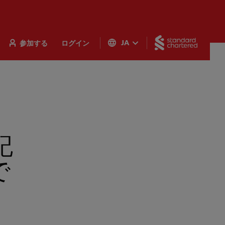
Standar
参加する
ログイン
JA
記
で