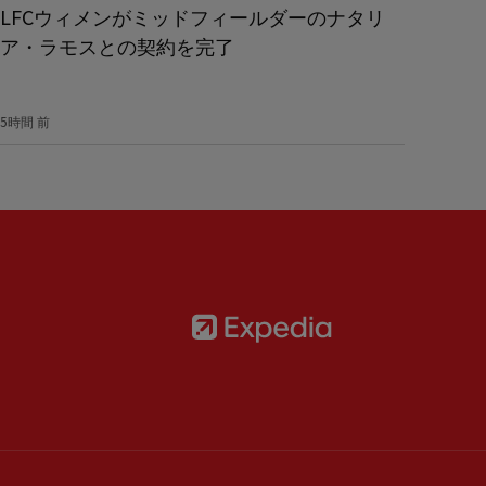
LFCウィメンがミッドフィールダーのナタリ
ア・ラモスとの契約を完了
5時間 前
Partner:
Expedia
rtner:
AXA