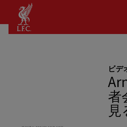
家
ビデ
A
者
見