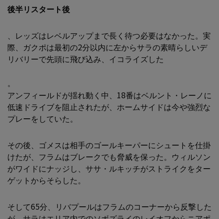
後半リスタート後
、レッズはレベルアップまで長く待つ必要はなかった。実
際、ガクポは最初の2分以内に左からサラの素晴らしいデ
リバリーで先頭に飛び込み、イコライズした
。
アンフィールドが揺れ動く中、18番はベルント・レーノに
低速ドライブを阻止されたが、ホームサイドは今や強烈な
プレーをしていた。
その後、ゴメスは相手のゴールキーパーにシュートを仕掛
けたが、フラムはブレークでも脅威を保った。ウィルソン
がワイドにナッジし、ササ・ルキッチがストライクをター
ゲットからそらした。
そして65分、リバプールはフラムのコーナーから反撃した
が、サラはエリア内でのソボズライのレイオフからニアポ