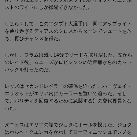
ストのワイドにしか操縦できなかった。
しばらくして、このエジプト人選手は、同じアップライト
を通り過ぎるディアスのクロスからターンでシュートを放
ち、再びチャンスを得た。
しかし、フラムは残り14分でリードを取り戻した。左から
のレイド後、ムニーズがロビンソンの近距離からのカット
バックを打ったのだ。
レッズはセカンドレベラーの確保を迫った。ハーヴェイ・
エリオットがエリア内にカーラーを置いて迫った。そし
て、パリティを回復するために急襲する別の交代要員とな
った。
ヌニェスはエリアの端でジョタにボールを投げた。ジョタ
はホルヘ・クエンカをかわしてローフィニッシュでレノを