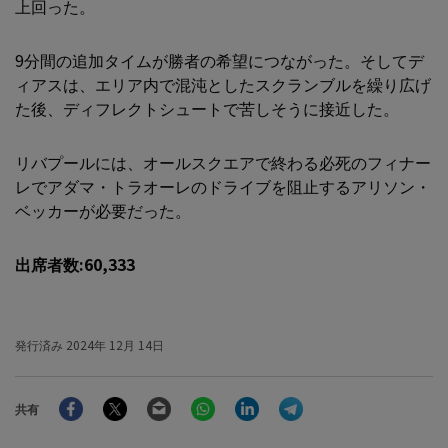
上回った。
9分間の追加タイムが勝者の希望につながった。そしてデ
ィアスは、エリア内で混沌としたスクランブルを繰り広げ
た後、ディフレクトシュートで苦しそうに接近した。
リバプールには、オールスクエアで終わる必死のフィナー
レでアダマ・トラオーレのドライブを阻止するアリソン・
ベッカーが必要だった。
出席者数:60,333
発行済み
2024年 12月 14日
Facebook
Twitter
Email
WhatsApp
LinkedIn
Telegram
共有