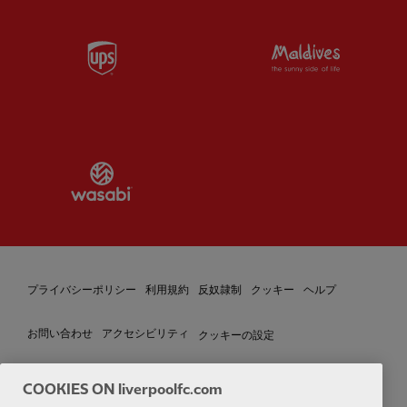
Partner:
UPS
Partner:
Vi
Partner:
Wasabi
プライバシーポリシー
利用規約
反奴隷制
クッキー
ヘルプ
クッキーの設定
お問い合わせ
アクセシビリティ
COOKIES ON liverpoolfc.com