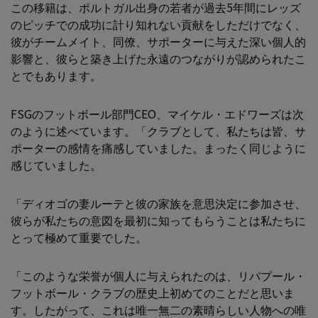
この移籍は、ポルトガル出身の若者が過去5年間にレッズ
のピッチでの成功に計り知れない貢献をしただけでなく、
彼がチームメイト、同僚、サポーターに与えた深い個人的
影響と、彼らと築き上げた永遠のつながりが認められたこ
とでもあります。
FSGのフットボール部門CEO、マイケル・エドワーズは次
のように述べています。「クラブとして、私たちは皆、サ
ポーターの感情を痛感していました。まったく同じように
感じていました。
「ディオゴの妻ルーテと彼の家族を意思決定に参加させ、
彼らが私たちの意図を最初に知ってもらうことは私たちに
とって極めて重要でした。
「このような栄誉が個人に与えられたのは、リバプール・
フットボール・クラブの歴史上初めてのことだと思いま
す。したがって、これは唯一無二の素晴らしい人物への唯