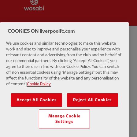
COOKIES ON liverpoolfc.com
プライバシーポリシー
利用規約
反奴隷制
クッキー
ヘルプ
We use cookies and similar technologies to make this website
work and also to improve and personalise your experience with
クッキーの設定
relevant content and advertising from the club and on behalf of
お問い合わせ
アクセシビリティ
our commercial partners. By clicking "Accept All Cookies", you
agree to their use in line with our Cookie Policy. You can switch
off non essential cookies using "Manage Settings" but this may
affect the functionality of the website and any personalisation
of content.
Cookie Policy
Facebook
LinkedIn
TikTok
Instagram
Twitter
YouTube
One
Accept All Cookies
Reject All Cookies
Manage Cookie
Settings
Download the official LFC app