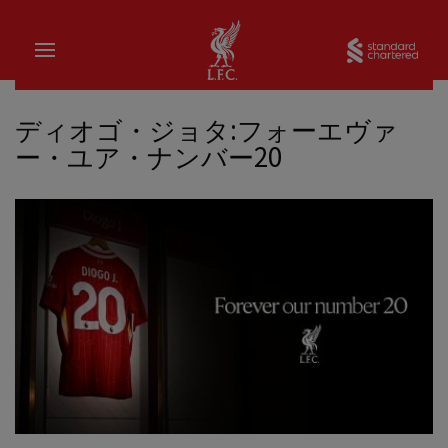
家
Sta
ディオゴ・ジョタ:フォーエヴァ
ー・ユア・ナンバー20