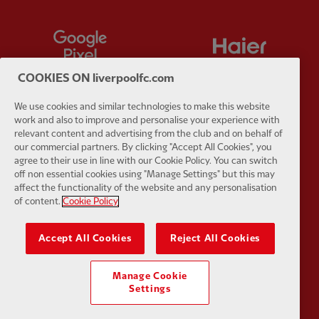
Partner:
Google Pixel
Partner:
H
COOKIES ON liverpoolfc.com
We use cookies and similar technologies to make this website
work and also to improve and personalise your experience with
Partner:
Husqvarna
Partner:
Ja
relevant content and advertising from the club and on behalf of
our commercial partners. By clicking "Accept All Cookies", you
agree to their use in line with our Cookie Policy. You can switch
off non essential cookies using "Manage Settings" but this may
affect the functionality of the website and any personalisation
of content.
Cookie Policy
Partner:
Kodansha
Partner:
L
Accept All Cookies
Reject All Cookies
Manage Cookie
Settings