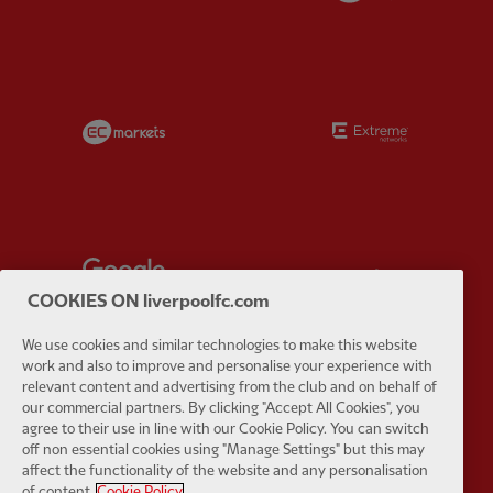
Partner:
EC Markets
Partner:
E
Partner:
Google Pixel
Partner:
H
COOKIES ON liverpoolfc.com
We use cookies and similar technologies to make this website
work and also to improve and personalise your experience with
relevant content and advertising from the club and on behalf of
our commercial partners. By clicking "Accept All Cookies", you
Partner:
Husqvarna
Partner:
Ja
agree to their use in line with our Cookie Policy. You can switch
off non essential cookies using "Manage Settings" but this may
affect the functionality of the website and any personalisation
of content.
Cookie Policy