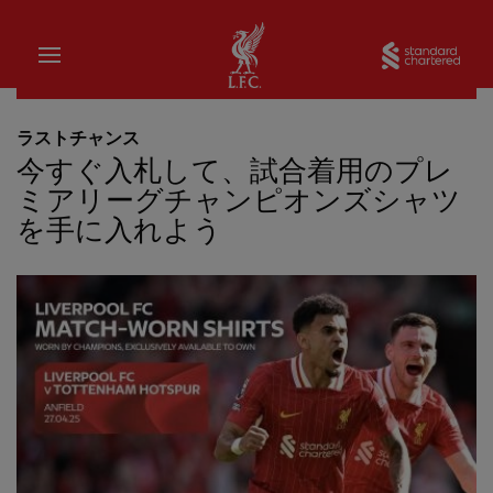
家
Sta
ラストチャンス
今すぐ入札して、試合着用のプレ
ミアリーグチャンピオンズシャツ
を手に入れよう