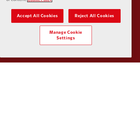
Accept All Cookies
Reject All Cookies
Partner:
Kodansha
Partner:
L
Manage Cookie
Settings
Partner:
Orion
Partner:
P
Partner:
SAS
Partner:
S