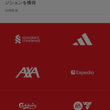
ジションを獲得
21時間 前
Partner:
Standard Chartered
Partner:
Partner:
AXA
Partner:
Partner:
Carlsberg
Partner:
E