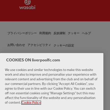
Partner:
Wasabi
プライバシーポリシー
利用規約
反奴隷制
クッキー
ヘルプ
クッキーの設定
お問い合わせ
アクセシビリティ
COOKIES ON liverpoolfc.com
We use cookies and similar technologies to make this website
Facebook
LinkedIn
TikTok
Instagram
Twitter
YouTube
One
work and also to improve and personalise your experience with
relevant content and advertising from the club and on behalf of
our commercial partners. By clicking "Accept All Cookies", you
agree to their use in line with our Cookie Policy. You can switch
off non essential cookies using "Manage Settings" but this may
affect the functionality of the website and any personalisation
Download the official LFC app
of content.
Cookie Policy