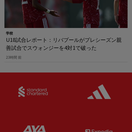
学校
U18試合レポート：リバプールがプレシーズン親
善試合でスウォンジーを4対1で破った
23時間 前
Partner:
Standard Chartered
Partner:
Partner:
AXA
Partner: