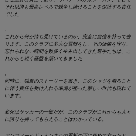
それ以降も最高レベルで競争し続けることを保証する責任
でした
。
これから何が待ち受けているのか、完全に自信を持って去
ります。このクラブに多大な貢献をし、その価値を守り、
忘れられない瞬間を数多く生み出してきた選手たちは、こ
れからも続く基盤を築いてきました
。
同時に、独自のストーリーを書き、このシャツを着ること
に伴う責任を受け入れる準備が整った新しい世代も現れて
います。
変化はサッカーの一部だが、このクラブがこれからも人々
に誇りを持ってもらえることはわかっている。
アンフィールド・トンネルの看板の下に初めて立ったと