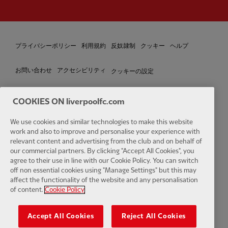
プライバシーポリシー
利用規約
反奴隷制
クッキー
ヘルプ
クッキーの設定
お問い合わせ
アクセシビリティ
COOKIES ON liverpoolfc.com
We use cookies and similar technologies to make this website
Facebook
LinkedIn
TikTok
Instagram
Twitter
YouTube
One
work and also to improve and personalise your experience with
relevant content and advertising from the club and on behalf of
our commercial partners. By clicking "Accept All Cookies", you
agree to their use in line with our Cookie Policy. You can switch
off non essential cookies using "Manage Settings" but this may
affect the functionality of the website and any personalisation
Download the official LFC app
of content.
Cookie Policy
Accept All Cookies
Reject All Cookies