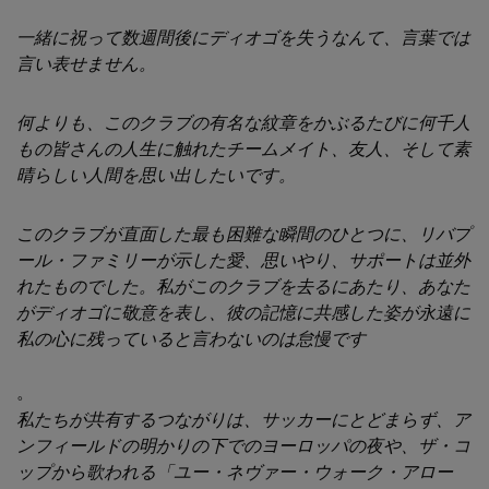
一緒に祝って数週間後にディオゴを失うなんて、言葉では
言い表せません。
何よりも、このクラブの有名な紋章をかぶるたびに何千人
もの皆さんの人生に触れたチームメイト、友人、そして素
晴らしい人間を思い出したいです。
このクラブが直面した最も困難な瞬間のひとつに、リバプ
ール・ファミリーが示した愛、思いやり、サポートは並外
れたものでした。私がこのクラブを去るにあたり、あなた
がディオゴに敬意を表し、彼の記憶に共感した姿が永遠に
私の心に残っていると言わないのは怠慢です
。
私たちが共有するつながりは、サッカーにとどまらず、ア
ンフィールドの明かりの下でのヨーロッパの夜や、ザ・コ
ップから歌われる「ユー・ネヴァー・ウォーク・アロー