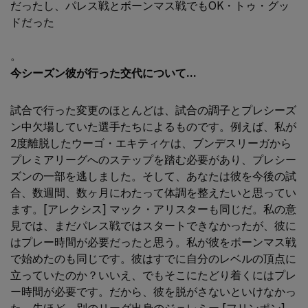
だったし、パレス戦とボーンマス戦でもOK・トゥ・グッ
ドだった
。
今シーズン彼が行った交代について...
試合で行った変更のほとんどは、試合の調子とプレシーズ
ン中欠場していた選手たちによるものです。例えば、私が
2度離脱したウーゴ・エキティケは、ブンデスリーガから
プレミアリーグへのステップを踏む必要があり、プレシー
ズンの一部を逃しました。そして、あなたは彼を今後の試
合、数週間、数ヶ月にわたって体調を整えたいと思ってい
ます。[アレクシス] マック・アリスターも同じだ。私の意
見では、まだパレス戦ではスタートできなかったが、彼に
はプレー時間が必要だったと思う。私が彼をボーンマス戦
で始めたのも同じです。彼はすでに自分のレベルの頂点に
立っていたのか？いいえ、でもそこにたどり着くにはプレ
ー時間が必要です。だから、彼を脱がさないといけなかっ
た。先ほど、別のリーグ出身のジェレミー [フリンポン]