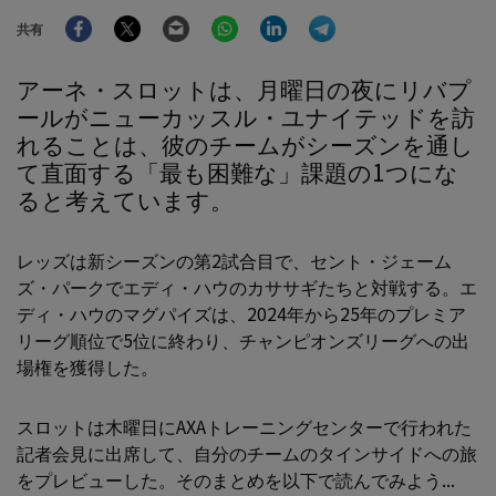
Facebook
Twitter
Email
WhatsApp
LinkedIn
Telegram
共有
アーネ・スロットは、月曜日の夜にリバプ
ールがニューカッスル・ユナイテッドを訪
れることは、彼のチームがシーズンを通し
て直面する「最も困難な」課題の1つにな
ると考えています。
レッズは新シーズンの第2試合目で、セント・ジェーム
ズ・パークでエディ・ハウのカササギたちと対戦する。エ
ディ・ハウのマグパイズは、2024年から25年のプレミア
リーグ順位で5位に終わり、チャンピオンズリーグへの出
場権を獲得した。
スロットは木曜日にAXAトレーニングセンターで行われた
記者会見に出席して、自分のチームのタインサイドへの旅
をプレビューした。そのまとめを以下で読んでみよう...