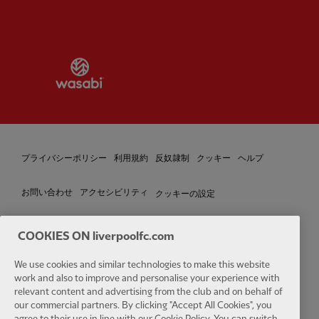
Partner:
Wasabi
プライバシーポリシー
利用規約
反奴隷制
クッキー
ヘルプ
クッキーの設定
お問い合わせ
アクセシビリティ
COOKIES ON liverpoolfc.com
We use cookies and similar technologies to make this website
Facebook
LinkedIn
TikTok
Instagram
Twitter
YouTube
One
work and also to improve and personalise your experience with
relevant content and advertising from the club and on behalf of
our commercial partners. By clicking "Accept All Cookies", you
agree to their use in line with our Cookie Policy. You can switch