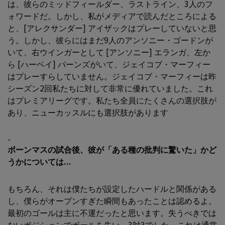
は、彼らのミッドフィールダー、ラストライン、3人のフ
ォワードだ。しかし、私がメディアで読んだところによる
と、[アレクサンダー] アイザックはプレーしていないと思
う。しかし、彼らにはまだ9人のアンソニー・ゴードンが
いて、右ウインガーとして [アンソニー] エランガ、左か
ら [ハーベイ] バーンズがいて、ジェイコブ・マーフィー
はプレーすらしていません。ジェイコブ・マーフィーは昨
シーズン2回私たちに対して非常に優れていました。これ
はプレミアリーグです。私たち全員にたくさんの選択肢が
あり、ニューカッスルにも選択肢があります
。
ボーンマスの試合後、彼が「ある種の批判に驚いた」かど
うかについては...
もちろん、それは僕たちが設定したハードルと関係がある
し、僕らがオープンすぎた瞬間もあったことは認めるよ。
最初のゴールは主に不運だったと思います。失うべきでは
ないポジションでボールを失い、3対3でした。これは通常